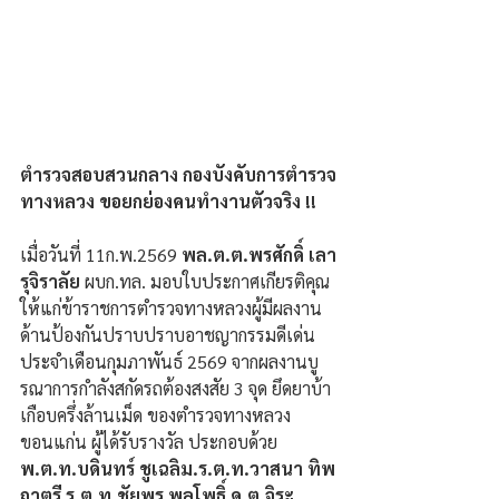
ตำรวจสอบสวนกลาง กองบังคับการตำรวจ
ทางหลวง ขอยกย่องคนทำงานตัวจริง !!
เมื่อวันที่ 11ก.พ.2569 
พล.ต.ต.พรศักดิ์ เลา
รุจิราลัย
 ผบก.ทล. มอบใบประกาศเกียรติคุณ
ให้แก่ข้าราชการตำรวจทางหลวงผู้มีผลงาน
ด้านป้องกันปราบปราบอาชญากรรมดีเด่น 
ประจำเดือนกุมภาพันธ์ 2569 จากผลงานบู
รณาการกำลังสกัดรถต้องสงสัย 3 จุด ยึดยาบ้า
เกือบครึ่งล้านเม็ด ของตำรวจทางหลวง
ขอนแก่น ผู้ได้รับรางวัล ประกอบด้วย 
พ.ต.ท.บดินทร์ ชูเฉลิม.ร.ต.ท.วาสนา ทิพ
ฤาตรี ร.ต.ท.ชัยพร พลโพธิ์ ด.ต.จิระ 