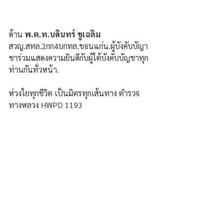
ด้าน 
พ.ต.ท.บดินทร์ ชูเฉลิม
สวญ.สทล.2กก4บกทล.ขอนแก่น.ผู้บังคับบัญา
ชาร่วมแสดงความยินดีกับผู้ใต้บังคับบัญชาทุก
ท่านกันทั่วหน้า. 
ห่วงใยทุกชีวิต เป็นมิตรทุกเส้นทาง ตำรวจ
ทางหลวง HWPD 1193
ภัสสะ บุญธรรม/ขอนแก่น
ความคิดเห็น