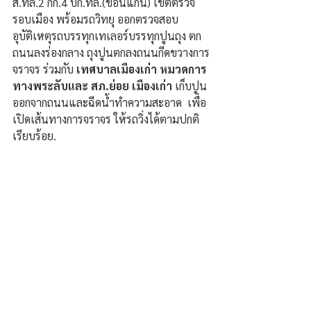
ส.ทล.2 กก.4 บก.ทล.(ขอนแก่น) เขตตรวจ
รอบเมือง พร้อมรถวิทยุ ออกตรวจสอบ
อุบัติเหตุรถบรรทุกเทเลอร์บรรทุกปูนถุง ตก
ถนนลงร่องกลาง ถุงปูนตกลงถนนกีดขวางการ
จราจร ร่วมกับ
 เทศบาลเมืองเก่า หมวดการ
ทางพระลับและ สภ.ย่อย เมืองเก่า
 เก็บปูน
ออกจากถนนและฉีดน้ำทำความสะอาด  เพื่อ
เปิดเส้นทางการจราจร ให้รถวิ่งได้ตามปกติ
เรียบร้อย.
#ทำท
ุกอย่างด้วยสำนึกเพราะเราคือ"ตำรวจ