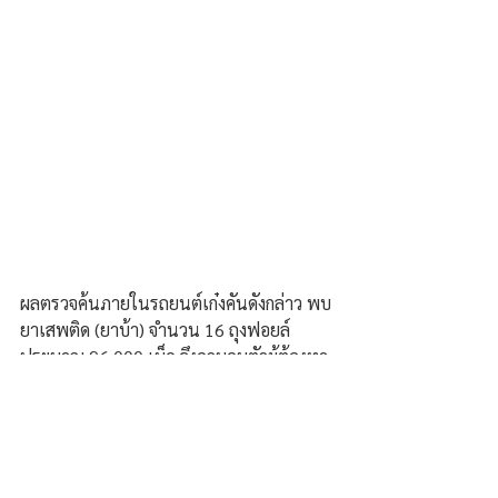
ผลตรวจค้นภายในรถยนต์เก๋งคันดังกล่าว พบ
ยาเสพติด (ยาบ้า) จำนวน 16 ถุงฟอยล์ 
ประมาณ 96,000 เม็ด จึงควบคุมตัวผู้ต้องหา
ส่ง พงส.ฯ ดำเนินการตามกฏหมายต่อไป.
ธนกฤต ท้าวบุญยืน/สุโขทัย