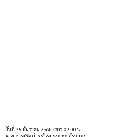
วันที่ 25 ธันวาคม 2568 เวลา 09.00 น. 
พ.ต.อ.วรวิทย์  คชไกร
 ผกก.สภ.บ้านแก่ง 