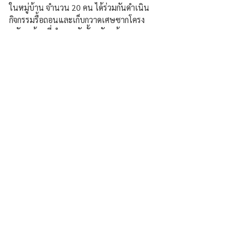
ในหมู่บ้าน จำนวน 20 คน ได้ร่วมกันดำเนิน
กิจกรรมรื้อถอนและเก็บกวาดเศษซากโครง
หลังคาบ้านที่ชำรุดผุพังทั้งหลัง พร้อม
ทำความสะอาดบริเวณโดยรอบบ้านพักของ
ด.ญ.ปุณยนุช 
อายุ 13 ปี ศิษย์เก่าโรงเรียน 
ตชด.ชูทิศวิทยา ปัจจุบันกำลังศึกษาอยู่ชั้น
มัธยมศึกษาปีที่ 1 โรงเรียนพะทายพิทยาคม 
ตำบลพะทาย อำเภอท่าอุเทน จังหวัด
นครพนม.
ความคิดเห็น