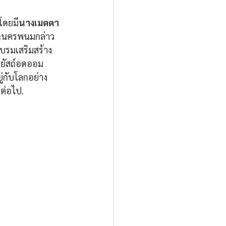
โดยมี
นางเมตตา 
ัดนครพนมกล่าว
รมเสริมสร้าง 
ยัสถ์อดออม 
ู่กับโลกอย่าง
งต่อไป.