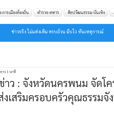
ง-การเมืองท้องถิ่น
ตำรวจ-ทหาร
ศิลปวัฒนธรรม-บันเทิง
ข่าวจริง ไม่แต่งเติม ครบถ้วน ฉับไว ทันเหตุการณ์
ยาว 1 นาที
่าว : จังหวัดนครพนม จัดโ
นส่งเสริมครอบครัวคุณธรรมจัง