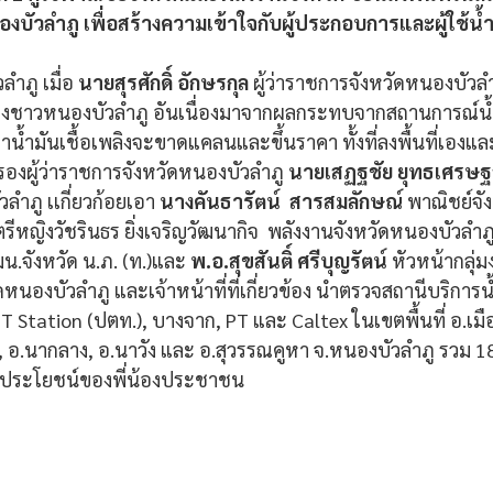
งบัวลำภู เพื่อสร้างความเข้าใจกับผู้ประกอบการและผู้ใช้น้ำม
ำภู เมื่อ 
นายสุรศักดิ์ อักษรกุล 
ผู้ว่าราชการจังหวัดหนองบัวลำ
งชาวหนองบัวลำภู อันเนื่องมาจากผลกระทบจากสถานการณ์น้ำมั
าน้ำมันเชื้อเพลิงจะขาดแคลนและขึ้นราคา ทั้งที่ลงพื้นที่เอง
รองผู้ว่าราชการจังหวัดหนองบัวลำภู 
นายเสฏฐชัย ยุทธเศรษฐส
ำภู เเกี่ยวก้อยเอา 
นางคันธารัตน์  สารสมลักษณ์
 พาณิชย์จั
ตรีหญิงวัชรินธร ยิ่งเจริญวัฒนากิจ  พลังงานจังหวัดหนองบัวลำภ
มน.จังหวัด น.ภ. (ท.)และ 
พ.อ.สุขสันติ์ ศรีบุญรัตน์ 
หัวหน้ากลุ่
นองบัวลำภู และเจ้าหน้าที่ที่เกี่ยวข้อง นำตรวจสถานีบริการน้ำ
TT Station (ปตท.), บางจาก, PT และ Caltex ในเขตพื้นที่ อ.เม
ง, อ.นากลาง, อ.นาวัง และ อ.สุวรรณคูหา จ.หนองบัวลำภู รวม 18 
ประโยชน์ของพี่น้องประชาชน 