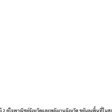
ิ้วให้ 2 คู่ใจพาณิชย์จังหวัดและพลังงานจังหวัด ขยันลงพื้นที่ใ