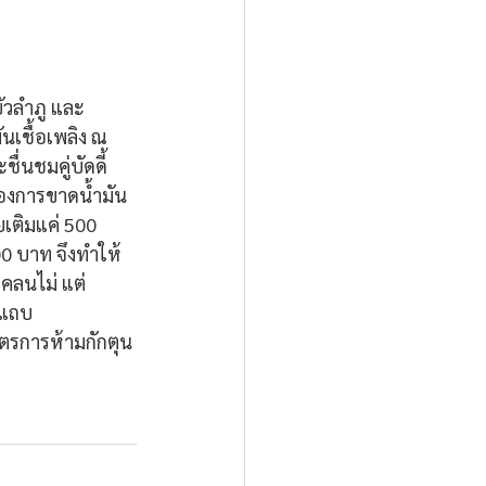
ัวลำภู และ
เชื้อเพลิง ณ 
่นชมคู่บัดดี้
ของการขาดน้ำมัน
เติมแค่ 500 
0 บาท จึงทำให้
คลนไม่ แต่
นแถบ
มาตรการห้ามกักตุน