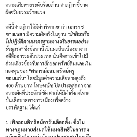
ความเสียหายระดับร้อยล้าน ศาลฎีกาชี้ขาด 
ผิดจริยธรรมร้ายแรง
คดีนี้ศาลฎีกาได้มีคำพิพากษาว่า
 เอกราช 
ช่างเหลา 
มีความผิดจริงในฐาน 
"ฝ่าฝืนหรือ
ไม่ปฏิบัติตามมาตรฐานทางจริยธรรมอย่าง
ร้ายแรง"
 ซึ่งข้อหานี้เป็นผลสืบเนื่องมาจาก
คดีอื้อฉาวระดับประเทศ นั่นคือการเข้าไปมี
ส่วนเกี่ยวข้องกับการยักยอกทรัพย์สินและเงิน
กองทุนของ 
"สหกรณ์ออมทรัพย์ครู 
ขอนแก่น" 
โดยมีมูลค่าความเสียหายสูงถึง 
400 ล้านบาท โทษหนัก! ปิดประตูสู่สภา จาก
ความผิดที่ประจักษ์ชัด ศาลได้มีคำสั่งลงโทษ
ขั้นเด็ดขาดทางการเมืองเพื่อสร้าง
บรรทัดฐาน ได้แก่
1 เพิกถอนสิทธิสมัครรับเลือกตั้ง: ซึ่งใน
ทางกฎหมายส่งผลให้หมดสิทธิในการลง
สมัครชิงตำแหน่งผู้แทนประชาชนใดๆ อีก