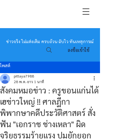
หมอข่าว
ข่าวจริง ไม่แต่งเติม ครบถ้วน ฉับไว ทันเหตุการณ์
ลงชื่อเข้าใช้
โพสต์
pittaya7988
28 พ.ค.
ยาว 1 นาที
สังคมหมอข่าว : ครูขอนแก่นได้
เฮข่าวใหญ่ !! ศาลฎีกา
พิพากษาคดีประวัติศาสตร์ สั่ง
ฟัน "เอกราช ช่างเหลา" ผิด
จริยธรรมร้ายแรง ปมยักยอก