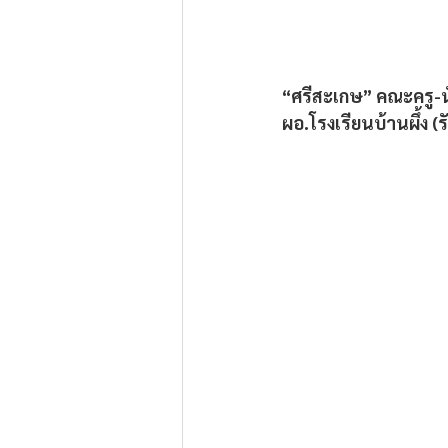
“ศรีสะเกษ” คณะครู-นั
ผอ.โรงเรียนบ้านผึ้ง (