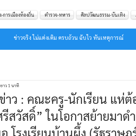
ง-การเมืองท้องถิ่น
ตำรวจ-ทหาร
ศิลปวัฒนธรรม-บันเทิง
ข่าวจริง ไม่แต่งเติม ครบถ้วน ฉับไว ทันเหตุการณ์
ยาว 1 นาที
่าว : คณะครู-นักเรียน แห่ต้
 ศรีสวัสดิ์” ในโอกาสย้ายมาด
.โรงเรียนบ้านผึ้ง (รัฐราษฎร