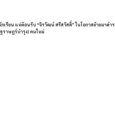
กเรียน แห่ต้อนรับ “จิรวัฒน์ ศรีสวัสดิ์” ในโอกาสย้ายมาดำ
รัฐราษฎร์บำรุง) คนใหม่ 