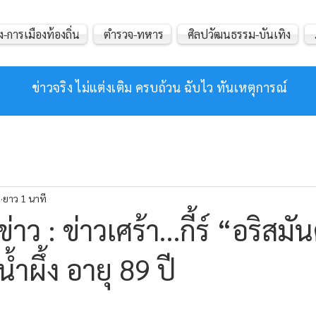
ง-การเมืองท้องถิ่น
ตำรวจ-ทหาร
ศิลปวัฒนธรรม-บันเทิง
ข่าวจริง ไม่แต่งเติม ครบถ้วน ฉับไว ทันเหตุการณ์
.
ยาว 1 นาที
าว : ข่าวเศร้า…กี้ร์ “อริสมัน
้ำผึ้ง อายุ 89 ปี