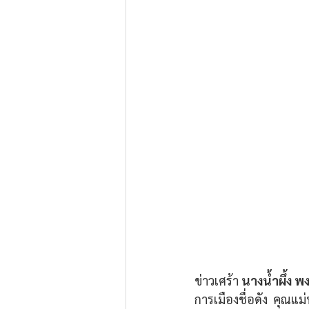
ข่าวเศร้า 
นางน้ำผึ้ง พง
การเมืองชื่อดัง  คุณแ