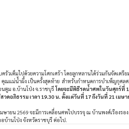
วเต็มไปด้วยความโศกเศร้า โดยลูกหลานได้ร่วมกันจัดเตรียมพ
คุณแม่น้ำผึ้ง เป็นครั้งสุดท้าย  สำหรับกำหนดการบำเพ็ญกุศลศ
อนตูม อ.บ้านโป่ง จ.ราชบุรี 
โดยจะมีพิธีรดน้ำศพในวันศุกร์ที่
สวดอภิธรรม เวลา 19.30 น. ตั้งแต่วันที่ 17 ถึงวันที่ 21 เมษ
2 เมษายน 2569 จะมีการเคลื่อนศพไปบรรจุ ณ บ้านพงศ์เรืองรอง เล
้านโป่ง จังหวัดราชบุรี ต่อไป.