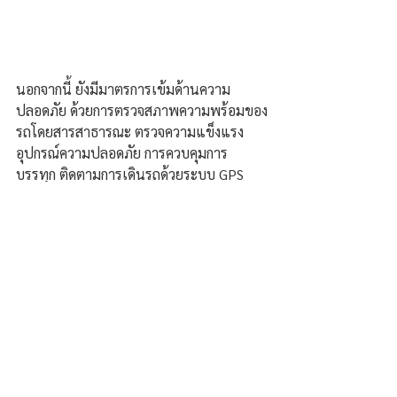
นอกจากนี้ ยังมีมาตรการเข้มด้านความ
ปลอดภัย ด้วยการตรวจสภาพความพร้อมของ
รถโดยสารสาธารณะ ตรวจความแข็งแรง
อุปกรณ์ความปลอดภัย การควบคุมการ
บรรทุก ติดตามการเดินรถด้วยระบบ GPS 
รวมถึงตรวจวัดแอลกอฮอล์และชั่วโมงการ
ทำงานของพนักงานขับรถ พร้อมจัดจุด
บริการ 
“ขนส่ง–อาชีวะ อาสาช่วย
ประชาชน”
 เพื่อเสริมสร้างความมั่นใจให้
ประชาชนเดินทางอย่างสะดวก ปลอดภัย 
และมีความสุขตลอดช่วงเทศกาลปีใหม่ 
2569.
ภัสสะ บุญธรรม/ขอนแก่น