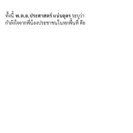
ทั้งนี้ 
พ.ต.อ.ประศาสตร์ แน่นอุดร 
ระบุว่า 
กำลังใจจากพี่น้องประชาชนในทุกพื้นที่ คือ
พลังสำคัญในการทำงานเพื่อพัฒนาจังหวัด
ขอนแก่น โดยย้ำว่าถึงแม้ชุมชนจะไม่ใหญ่
โต แต่หัวใจของพี่น้องชาวตำบลน้ำอ้อมและ
พื้นที่ใกล้เคียงยังคงอบอุ่นและพร้อมเดินหน้า
ไปด้วยกัน.
ภัสสะ บุญธรรม/ขอนแก่น
ความคิดเห็น