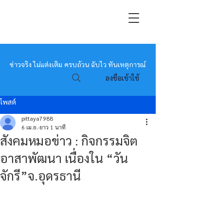
หมอข่าว
ข่าวจริง ไม่แต่งเติม ครบถ้วน ฉับไว ทันเหตุการณ์
ลงชื่อเข้าใช้
โพสต์
pittaya7988
6 เม.ย.
ยาว 1 นาที
สังคมหมอข่าว : กิจกรรมจิต
อาสาพัฒนา เนื่องใน “วัน
จักรี”จ.อุดรธานี