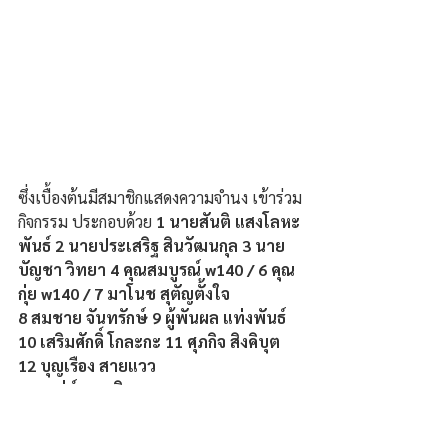
ซึ่งเบื้องต้นมีสมาชิกแสดงความจำนง เข้าร่วม
กิจกรรม ประกอบด้วย 
1 นายสันติ แสงโลหะ
พันธ์ 2 นายประเสริฐ สินวัฒนกุล 3 นาย
บัญชา วิทยา 4 คุณสมบูรณ์ w140 / 6 คุณ
กุ่ย w140 / 7 มาโนช สุตัญตั้งใจ
8 สมชาย จันทรักษ์ 9 ผู้พันผล แท่งพันธ์ 
10 เสริมศักดิ์ โกละกะ 11 ศุภกิจ สิงคิบุต 
12 บุญเรือง สายแวว
13 เสน่ห์ นามนิล.
#Benz
 Ubon Club (Thailand)