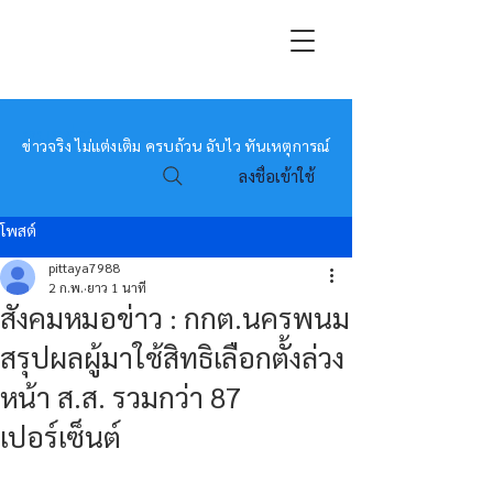
หมอข่าว
ข่าวจริง ไม่แต่งเติม ครบถ้วน ฉับไว ทันเหตุการณ์
ลงชื่อเข้าใช้
โพสต์
pittaya7988
2 ก.พ.
ยาว 1 นาที
สังคมหมอข่าว : กกต.นครพนม
สรุปผลผู้มาใช้สิทธิเลือกตั้งล่วง
หน้า ส.ส. รวมกว่า 87
เปอร์เซ็นต์