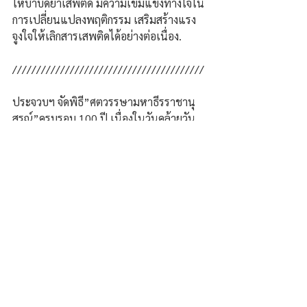
ให้บำบัดยาเสพติด มีความเข้มแข็งทางใจใน
การเปลี่ยนแปลงพฤติกรรม เสริมสร้างแรง
จูงใจให้เลิกสารเสพติดได้อย่างต่อเนื่อง.
////////////////////////////////////////
ประจวบฯ จัดพิธี”ศตวรรษามหาธีรราชานุ
สรณ์”ครบรอบ 100 ปี เนื่องในวันคล้ายวัน
สวรรคต รัชกาลที่ 6 พระผู้พระราชทาน
กำเนิดลูกเสือไทย 