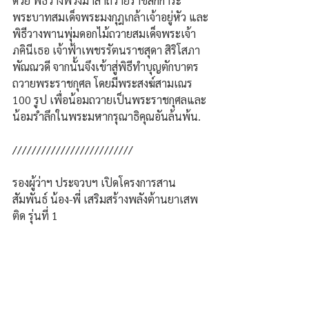
ด้วย พิธีวางพวงมาลาถวายราชสักการะ
พระบาทสมเด็จพระมงกุฎเกล้าเจ้าอยู่หัว และ
พิธีวางพานพุ่มดอกไม้ถวายสมเด็จพระเจ้า
ภคินีเธอ เจ้าฟ้าเพชรรัตนราชสุดา สิริโสภา
พัณณวดี จากนั้นจึงเข้าสู่พิธีทำบุญตักบาตร
ถวายพระราชกุศล โดยมีพระสงฆ์สามเณร 
100 รูป เพื่อน้อมถวายเป็นพระราชกุศลและ
น้อมรำลึกในพระมหากรุณาธิคุณอันล้นพ้น.
/////////////////////////
รองผู้ว่าฯ ประจวบฯ เปิดโครงการสาน
สัมพันธ์ น้อง-พี่ เสริมสร้างพลังต้านยาเสพ
ติด รุ่นที่ 1 