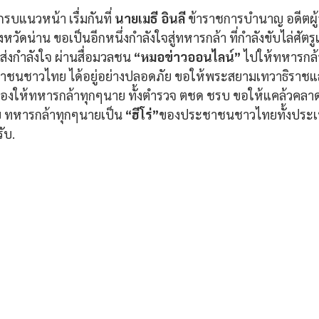
กรบแนวหน้า เรื่มกันที่ 
นายเมธี อินลี
 ข้าราชการบำนาญ อดีตผ
หวัดน่าน ขอเป็นอีกหนึ่งกำลังใจสู่ทหารกล้า ที่กำลังขับไล่ศัตรูเ
ส่งกำลังใจ ผ่านสื่อมวลชน
 “หมอข่าวออนไลน์” 
ไปให้ทหารกล้าผ
ชาวไทย ได้อยู่อย่างปลอดภัย ขอให้พระสยามเทวาธิราชและสิ่
 ครองให้ทหารกล้าทุกๆนาย ทั้งตำรวจ ตชด ชรบ ขอให้แคล้วคล
าย ทหารกล้าทุกๆนายเป็น 
“ฮีโร่”
ของประชาชนชาวไทยทั้งประเ
ับ.