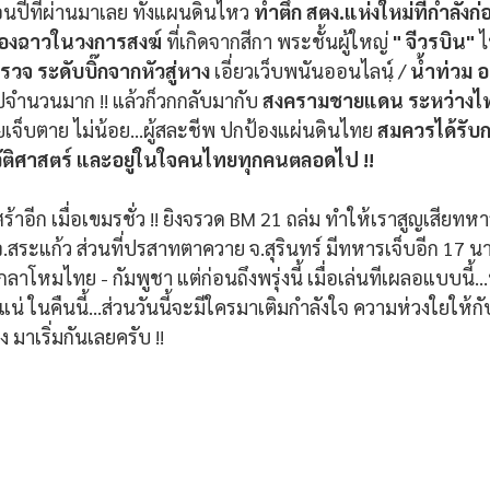
อนปีที่ผ่านมาเลย ทั้งแผนดินไหว
 ทำตึก สตง.แห่งใหม่ที่กำลังก
ื่องฉาวในวงการสงฆ์
 ที่เกิดจากสีกา พระชั้นผู้ใหญ่
 " จีวรบิน"
 
วจ ระดับบิ๊กจากหัวสู่หาง 
เอี่ยวเว็บพนันออนไลนฺ์ / 
น้ำท่วม 
ปจำนวนมาก !! แล้วก็วกกลับมากับ 
สงครามชายแดน ระหว่างไทย 
เจ็บตาย ไม่น้อย...ผู้สละชีพ ปกป้องแผ่นดินไทย 
สมควรได้รับก
ัติศาสตร์ และอยู่ในใจคนไทยทุกคนตลอดไป !! 
วเศร้าอีก เมื่อเขมรชั่ว !! ยิงจรวด BM 21 ถล่ม ทำให้เราสูญเสียท
สระแก้ว ส่วนที่ปรสาทตาควาย จ.สุรินทร์ มีทหารเจ็บอีก 17 นาย 
าโหมไทย - กัมพูชา แต่ก่อนถึงพรุ่งนี้ เมื่อเล่นทีเผลอแบบนี
แน่ ในคืนนี้...ส่วนวันนี้จะมีใครมาเติมกำลังใจ ความห่วงใยให
 มาเริ่มกันเลยครับ !!