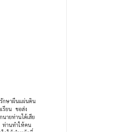
งรักษาผืนแผ่นดิน
ียน   ขอส่ง
กนายท่านได้เสีย
ใจ  ท่านทำให้คน