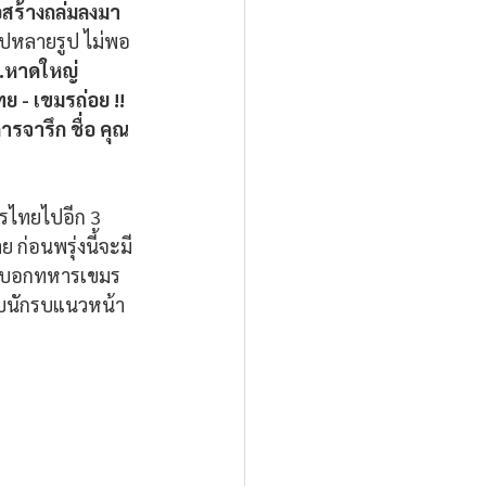
่อสร้างถล่มลงมา
ไปหลายรูป ไม่พอ
อ.หาดใหญ่ 
- เขมรถ่อย !! 
ารจารึก ชื่อ คุณ
หารไทยไปอีก 3 
ก่อนพรุ่งนี้จะมี
้...บอกทหารเขมร
้กับนักรบแนวหน้า