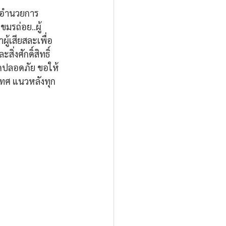
ู้อำนวยการ
ขมรถ่อย..ผู้
ู้เสียสละเพื่อ
งศักดิ์สิทธิ์
าดปลอดภัย ขอให้
ทศ แนวหลังทุก