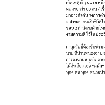
เกิดเหตุภัยรุนแรงเหมื
คนตายกว่า 80 คน / 
เร
มาฉาวต่อกับ 
วงการตำร
จ.สงขลา 
คนเสียชีวิตไ
รอบ 2
 กำลังพลฝ่ายไทย
งามความดี ไว้ในประว
ล่าสุดวันนี้ต้องรับข่า
นาย ที่บ้านหนองจาน จ.
การลงนามหยุดยิง จากกล
ได้คำเดียว เจอ 
"หนัก" 
ทุกๆ คน ทุกๆ หน่วยบ้าง