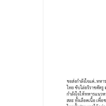
ขอส่งกำลังใจแด่..ทหาร
ไทย ขับไล่อริราชศัตรู 
กำลังใจให้ทหารแนวหน
สละ ทั้งเลือดเนื้อ เพื่