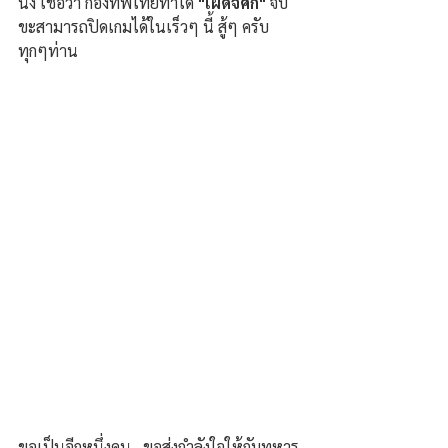
นึง เชื่อว่า กองทัพไทยทำได้ 
"เผด็จศึก"
 จบ 
ขะสามารถปิดเกมได้ในเร็วๆ นี้ สู้ๆ ครับ 
ทุกๆท่าน
ขอเป็นอีกหนึ่งคน...ขอส่งกำลังใจให้กับทหาร