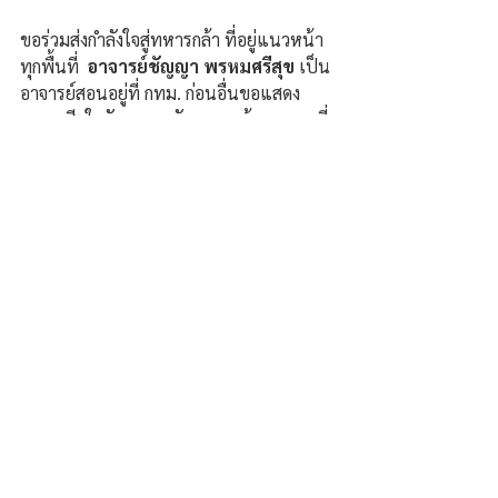
ขอร่วมส่งกำลังใจสู่ทหารกล้า ที่อยู่แนวหน้า
ทุกพื้นที่  
อาจารย์ชัญญา พรหมศรีสุข
 เป็น
อาจารย์สอนอยู่ที่ กทม. ก่อนอื่นขอแสดง
ความเสียใจกับครอบครัวทหารกล้าทุกนาย ที่
พลีชีพรักษาผืนแผ่นดินไทย 
ขอสดุดีวีรกรรม
ความกล้าหาญของท่าน คนไทยทุกคนจะ
ไม่ลืมและจดจำทหารกล้าไว้ตลอดไป 
และ
ขอส่งกำลังใจให้ทหารที่กำลังปฏิบัติหน้าที่
ปกป้องอธิปไตย ประเทศไทย ทั้งทหารภาค
ที่ 1 ทหารภาคที่ 2  ตำรวจ ตชด และเจ้า
หน้าที่ทุกหน่วยงาน ให้ปลอดภัยทุกคน ได้รับ
ชัยชนะเหนืออริราชศัตรูที่รุกราน ขอเป็น
กำลังใจให้นะคะ.