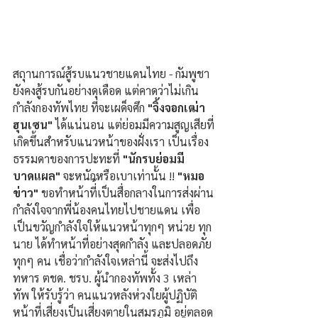
สถุานการณ์สู้รบแนวชายแดนไทย - กัมพูชา 
ยังคงสู้รบกันอย่างดุเดือด แต่คาดว่าไม่เกิน
กำลังกองทัพไทย ที่จะเผด็จศึก 
"จิ้งจอกเฒ่า 
ฮุนเซน" 
ได้แน่นอน แต่ย่อมมีความสูญเสียที่
เกิดขึ้นสำหรับแนวหน้าของฝั่งเรา เป็นเรื่อง
ธรรมดาของการปะทะที่ 
"นักรบย่อมมี
บาดแผล" 
จะหนักหรือเบาเท่านั้น !! 
"หมอ
ข่าว"
 ขอทำหน้าที่้เป็นสื่อกลางในการส่งผ่าน
กำลังใจจากพี่น้องคนไทยไปชายแดน เพื่อ
เป็นขวัญกำลังใจให้แนวหน้าทุกๆ หน่วย ทุก
นาย ได้ทำหน้าที่อย่างสุดกำลัง และปลอดภัย
ทุกๆ คน เชื่อว่ากำลังใจเหล่านี้ จะส่งไปถึง
ทหาร ตชด. ชรบ. ผู้นำกองทัพทั้ง 3 เหล่า
ทัพ ให้รับรู้ว่า คนแนวหลังห่วงใยผู้ปฏิบัติ
หน้าที่เสี่ยงเป็นเสี่ยงตายในสมรภูมิ อยู่ตลอด