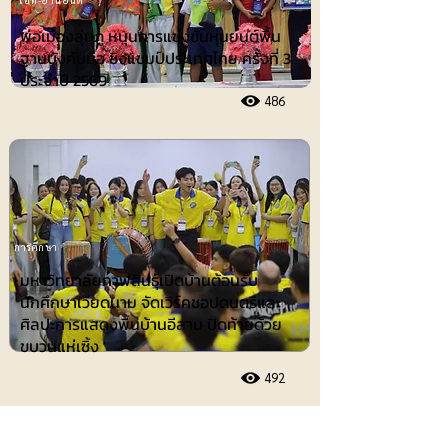
พ่อเมืองลุ่มภู หนุนการแข่งขันหุ่นยนต์พื้น
ฐานบังคับมือ ชิงแชมป์ประเทศไทย ครั้งที่ 3
ประจำปี 2569
486
การศึกษา
มหาวิทยาลัยกาฬสินธุ์เปิดบ้านต้อนรับ
นักศึกษาเวียดนาม จัดเวิร์คชอปดนตรีและ
ศิลปะการแสดงพื้นบ้านอีสาน ปิดท้ายด้วย
ขบวนแห่เซิ้ง
492
ประชาสัมพันธ์