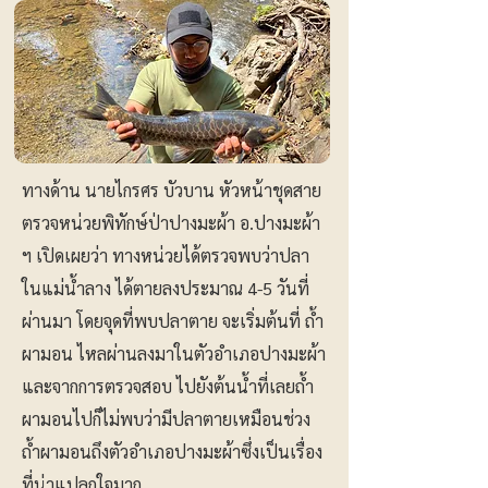
ทางด้าน นายไกรศร บัวบาน หัวหน้าชุดสาย
ตรวจหน่วยพิทักษ์ป่าปางมะผ้า อ.ปางมะผ้า
ฯ เปิดเผยว่า ทางหน่วยได้ตรวจพบว่าปลา
ในแม่น้ำลาง ได้ตายลงประมาณ 4-5 วันที่
ผ่านมา โดยจุดที่พบปลาตาย จะเริ่มต้นที่ ถ้ำ
ผามอน ไหลผ่านลงมาในตัวอำเภอปางมะผ้า
และจากการตรวจสอบ ไปยังต้นน้ำที่เลยถ้ำ
ผามอนไปก็ไม่พบว่ามีปลาตายเหมือนช่วง
ถ้ำผามอนถึงตัวอำเภอปางมะผ้าซึ่งเป็นเรื่อง
ที่น่าแปลกใจมาก