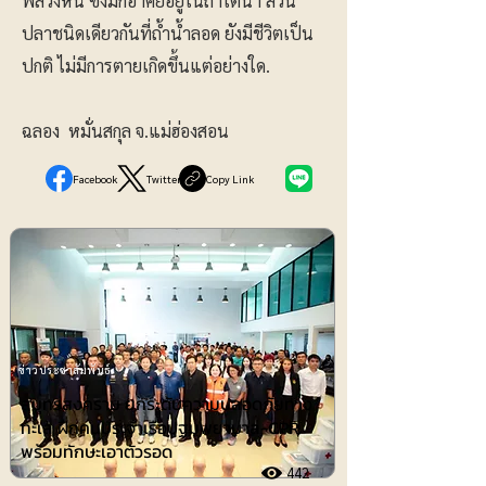
พลวงหิน ซึ่งมักอาศัยอยู่ในถ้ำใต้น้ำ ส่วน
ปลาชนิดเดียวกันที่ถ้ำน้ำลอด ยังมีชีวิตเป็น
ปกติ ไม่มีการตายเกิดขึ้นแต่อย่างใด.
ฉลอง หมั่นสกุล จ.แม่ฮ่องสอน
Facebook
Twitter
Copy Link
ข่าวประชาสัมพันธ์
สมุทรสงคราม ยกระดับความปลอดภัยทาง
ทะเล ฝึกคนประจำเรือปฐมพยาบาล-CPR
พร้อมทักษะเอาตัวรอด
442