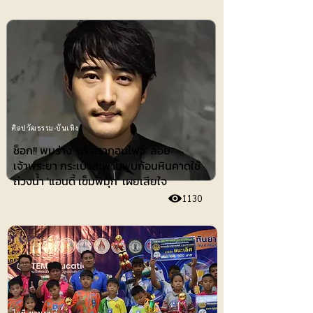
ศิลปวัฒธรรม-บันเทิง
ช็อก!! พบร่าง 'เต้ ดรากอนไฟว์' ลอย
เจ้าพระยา กระเป๋าสะพายพบก้อนหินคาดใช้
ถ่วงน้ำ 'แอนดี้ เข็มพิมุก' เผยเสียใจ
1130
ไอที-ยานยนต์