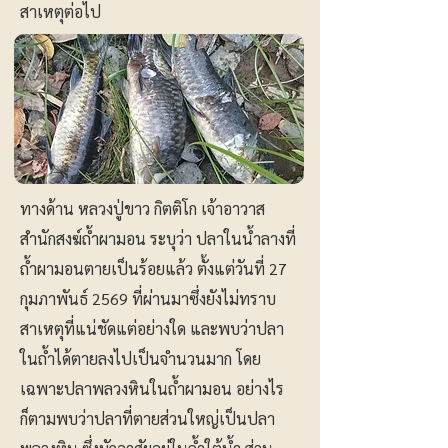
สาเหตุต่อไป
ทางด้าน หลวงปู่ขาว กิตติโก เจ้าอาวาส
สำนักสงฆ์ถ้ำผามอน ระบุว่า ปลาในน้ำลางที่
ถ้ำผามอนตายเป็นร้อยแล้ว ตั้งแต่วันที่ 27
กุมภาพันธ์ 2569 ที่ผ่านมาซึ่งยังไม่ทราบ
สาเหตุที่แน่ชัดแต่อย่างใด และพบว่าปลา
ในถ้ำได้ตายลงไปเป็นจำนวนมาก โดย
เฉพาะปลาพลวงหินในถ้ำผามอน อย่างไร
ก็ตามพบว่าปลาที่ตายส่วนใหญ่เป็นปลา