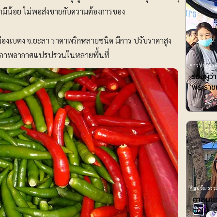
ีน้อย ไม่พอส่งขายกับความต้องการของ
เมืองเบตง จ.ยะลา ราคาพริกหลายชนิด มีการ ปรับราคาสูง
งจากสภาพอากาศแปรปรวนในหลายพื้นที่
ข่าวประชาสั
รองผู้ว
พระราช
ศิลปวัฒธรรม
ศาลนนท์
ชดใช้ ”ต