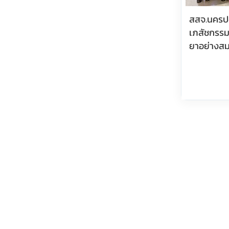
สสจ.นครปฐ
เภสัชกรรม 
ยาอย่างส