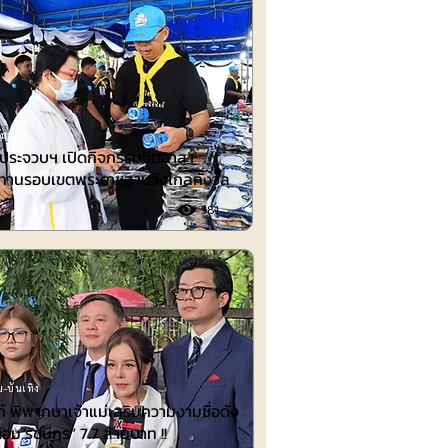
มพันธ์
่าประจวบฯ เปิดกิจกรรมจิตอาสา
ทานรอบเขตพระราชฐานวังไกลกังวล
381
-บันเทิง
 พิพากษาเจ้าแม่เสริมความงามชื่อดัง
้อม รัชนีกร“ 7.7 ล้านบาท !!