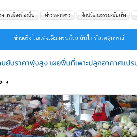
ง-การเมืองท้องถิ่น
ตำรวจ-ทหาร
ศิลปวัฒนธรรม-บันเทิง
ข่าวจริง ไม่แต่งเติม ครบถ้วน ฉับไว ทันเหตุการณ์
ิกขยับราคาพุ่งสูง เผยพื้นที่เพาะปลูกอากาศแปร
4