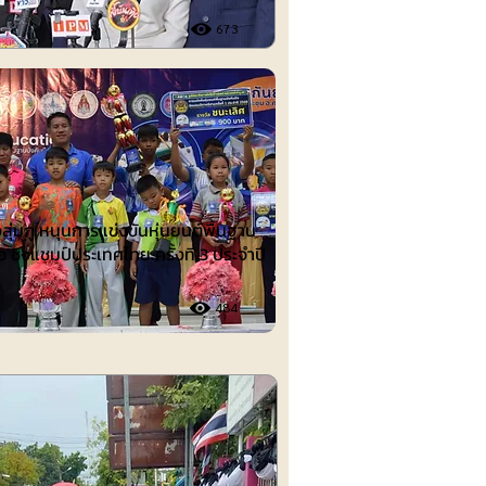
673
ต์
งลุ่มภู หนุนการแข่งขันหุ่นยนต์พื้นฐาน
อ ชิงแชมป์ประเทศไทย ครั้งที่ 3 ประจำปี
484