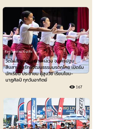
ศิลปวัฒธรรม-บันเทิง
วัดไผ่ล้อมพระอารามหลวง จ.นครปฐม
สืบสานอนุรักษ์วัฒนธรรมมรดกไทย เปิดรับ
นักเรียน ประชาชน ผู้สูงวัย เรียนโขน-
นาฏศิลป์ ทุกวันอาทิตย์
167