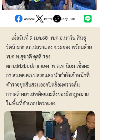
อาชญากรรม
Facebook
Twitter
Copy Link
เมื่อวันที่ 9 ม.ค.68 พ.ต.อ.นาวิน สินธุ
รัตน์ ผกก.สภ.ปลวกแดง จ.ระยอง พร้อมด้วย
พ.ต.ท.สุชาติ ดุสดี รอง
ผกก.สส.สภ.ปลวกแดง พ.ต.ท.นิยม เชื้อผะ
กา สว.สส.สภ.ปลวกแดง นำกำลังเจ้าหน้าที่
ตำรวจชุดสืบสวนออกปิดล้อมตรวจค้น
กวาดล้างยาเสพติดและสิ่งของผิดกฎหมาย
ในพื้นที่อำเภอปลวกแดง