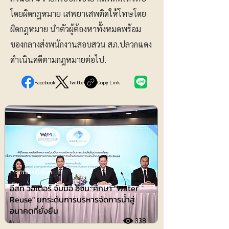
โดยผิดกฎหมาย เสพยาเสพติดให้โทษโดย
ผิดกฎหมาย นำตัวผู้ต้องหาทั้งหมดพร้อม
ของกลางส่งพนักงานสอบสวน สภ.ปลวกแดง
ดำเนินคดีตามกฎหมายต่อไป.
Facebook
Twitter
Copy Link
ข่าวประชาสัมพันธ์
อีสท์ วอเตอร์ จับมือ อจน. ศึกษา "Water
Reuse" ยกระดับการบริหารจัดการน้ำสู่
อนาคตที่ยั่งยืน
338