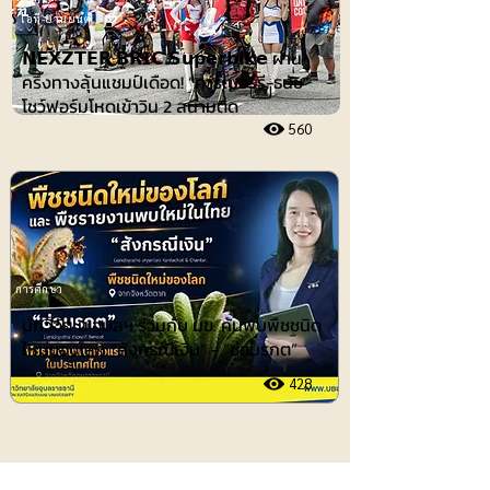
ไอที-ยานยนต์
𝗡𝗘𝗫𝗭𝗧𝗘𝗥 𝗕𝗥𝗜𝗖 𝗦𝘂𝗽𝗲𝗿𝗯𝗶𝗸𝗲 ผ่าน
ครึ่งทางลุ้นแชมป์เดือด! “คาร์เบอร์รี-ธนัช”
โชว์ฟอร์มโหดเข้าวิน 2 สนามติด
560
การศึกษา
นักวิจัย ม.อุบลฯ ร่วมกับ มข. ค้นพบพืชชนิด
ใหม่ของโลก “สังกรณีเงิน” - “ช่อมรกต”
428