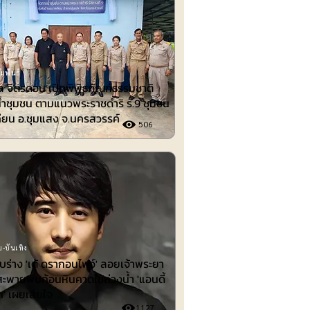
มพันธ์
 จิตรดอน เปิดพิพิธภัณฑ์ธรรมชาติ
้ำชุมชน ตามแนวพระราชดำริ ร.9 ชุมชน
ียน อ.ชุมแสง จ.นครสวรรค์
506
-บันเทิง
พบร่าง 'เต้ ดรากอนไฟว์' ลอยเจ้าพระยา
สะพายพบก้อนหินคาดใช้ถ่วงน้ำ 'แอนดี้
ก' เผยเสียใจ
1127