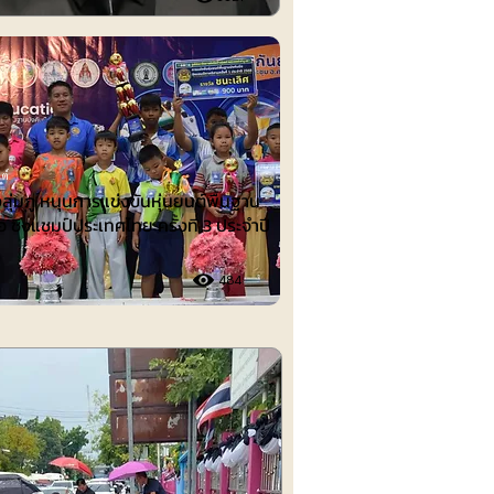
ต์
งลุ่มภู หนุนการแข่งขันหุ่นยนต์พื้นฐาน
อ ชิงแชมป์ประเทศไทย ครั้งที่ 3 ประจำปี
484