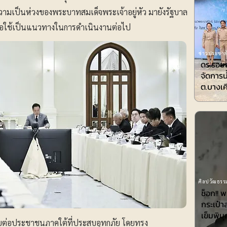
วามเป็นห่วงของพระบาทสมเด็จพระเจ้าอยู่หัว มายังรัฐบาล
พื่อใช้เป็นแนวทางในการดำเนินงานต่อไป
ข่าวประชาสั
ดร.รอยล
จัดการน
ต.บางเค
ศิลปวัฒธรรม
ช็อก!! 
กระเป๋า
เข็มพิมุ
ใยต่อประชาชนภาคใต้ที่ประสบอุทกภัย โดยทรง