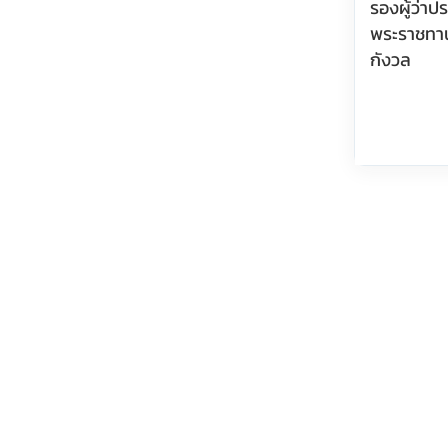
รองผู้ว่า
พระราชทา
กังวล