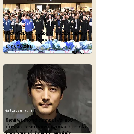
ข่าวประชาสัมพันธ์
เปิดเวทีสมัชชา 8 เดือน 8 “แปดริ้วเมืองแห่ง
การเรียนรู้”ขับเคลื่อนชุมชนเข้มแข็ง สู่เมือง
น่าอยู่ที่ยั่งยืน
60
ศิลปวัฒธรรม-บันเทิง
ช็อก!! พบร่าง 'เต้ ดรากอนไฟว์' ลอย
เจ้าพระยา กระเป๋าสะพายพบก้อนหินคาดใช้
ถ่วงน้ำ 'แอนดี้ เข็มพิมุก' เผยเสียใจ