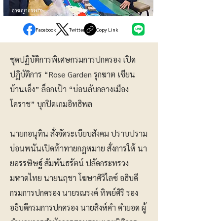
อาชญากรรม
Facebook
Twitter
Copy Link
ชุดปฏิบัติการพิเศษกรมการปกครอง เปิด
ปฏิบัติการ “Rose Garden รุกฆาต เซียน
บ้านเอ็ง” ล็อกเป้า “บ่อนลับกลางเมือง
โคราช” บุกปิดเกมอิทธิพล
นายกอนุทิน สั่งจัดระเบียบสังคม ปราบปราม
บ่อนพนันเปิดท้าทายกฎหมาย สั่งการให้ นา
ยอรรษิษฐ์ สัมพันธรัตน์ ปลัดกระทรวง
มหาดไทย นายนฤชา โฆษาศิวิไลซ์ อธิบดี
กรมการปกครอง นายรณรงค์ ทิพย์ศิริ รอง
อธิบดีกรมการปกครอง นายสิงห์คำ คำยอด ผู้