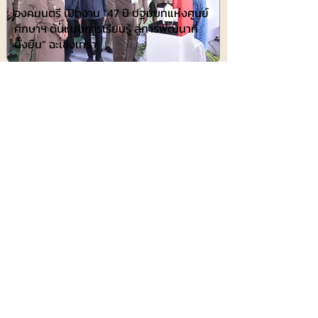
องคมนตรี เปิดงาน “47 ปี ปฐมบทแห่งศูนย์
ศึกษาฯ ต้นแบบการเรียนรู้ สู่การพัฒนาที่
ยั่งยืน” ฉะเชิงเทรา
480
ประชาสัมพันธ์
8 สิงหาคม 2569 เวลา 04:15:00
440