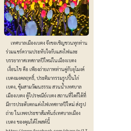
เทศบาลเมืองเบตง จึงขอเชิญชวนทุกท่าน
ร่วมแชร์ความประทับใจกับแสงไฟและ
บรรยากาศเทศกาลปีใหม่ในเมืองเบตง
เงื่อนไข คือ เพียงถ่ายภาพท่านคู่กับอุโมงค์
เบตงมงคลฤทธิ์, ประติมากรรมรูปปั้นไก่
เบตง, ซุ้มสามวัฒนธรรม สวนน้ำเทศบาล
เมืองเบตง ตู้ไปรษณีย์เบตง สถานที่ใดก็ได้ที่
มีการประดับตกแต่งไฟเทศกาลปีใหม่ ส่งรูป
ถ่าย ในเพจประชาสัมพันธ์เทศบาลเมือง
เบตง ของคุณใต้โพสต์นี้
https://www.facebook.com/share/p/17