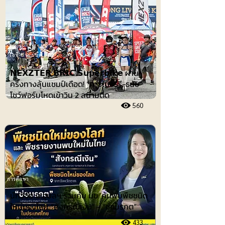
ไอที-ยานยนต์
𝗡𝗘𝗫𝗭𝗧𝗘𝗥 𝗕𝗥𝗜𝗖 𝗦𝘂𝗽𝗲𝗿𝗯𝗶𝗸𝗲 ผ่าน
ครึ่งทางลุ้นแชมป์เดือด! “คาร์เบอร์รี-ธนัช”
โชว์ฟอร์มโหดเข้าวิน 2 สนามติด
560
การศึกษา
นักวิจัย ม.อุบลฯ ร่วมกับ มข. ค้นพบพืชชนิด
ใหม่ของโลก “สังกรณีเงิน” - “ช่อมรกต”
433