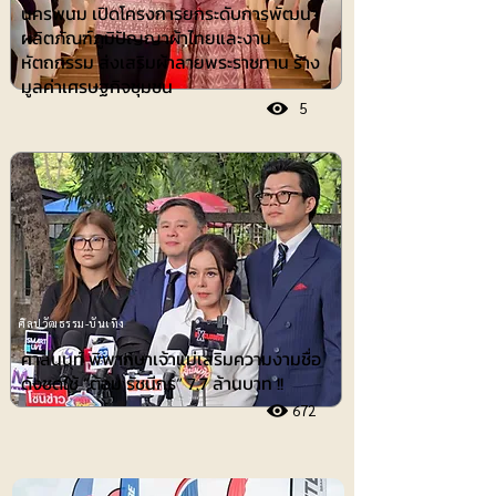
นครพนม เปิดโครงการยกระดับการพัฒนา
ผลิตภัณฑ์ภูมิปัญญาผ้าไทยและงาน
หัตถกรรม ส่งเสริมผ้าลายพระราชทาน ร้าง
มูลค่าเศรษฐกิจชุมชน
5
ศิลปวัฒธรรม-บันเทิง
ศาลนนท์ พิพากษาเจ้าแม่เสริมความงามชื่อ
ดังชดใช้ ”ต้อม รัชนีกร“ 7.7 ล้านบาท !!
672