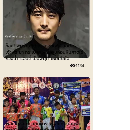
ศิลปวัฒธรรม-บันเทิง
ช็อก!! พบร่าง 'เต้ ดรากอนไฟว์' ลอย
เจ้าพระยา กระเป๋าสะพายพบก้อนหินคาดใช้
ถ่วงน้ำ 'แอนดี้ เข็มพิมุก' เผยเสียใจ
1134
ไอที-ยานยนต์
พ่อเมืองลุ่มภู หนุนการแข่งขันหุ่นยนต์พื้น