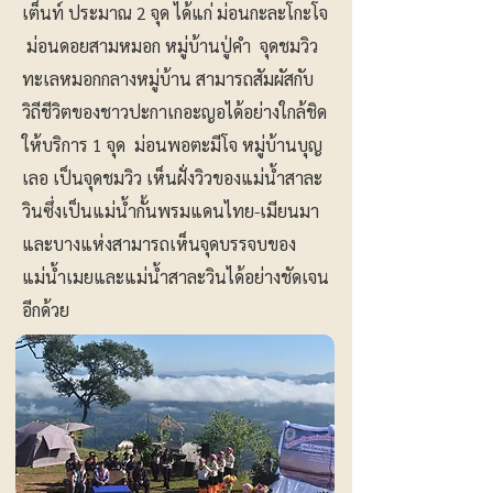
เต็นท์ ประมาณ 2 จุด ได้แก่ ม่อนกะละโกะโจ
ม่อนดอยสามหมอก หมู่บ้านปู่คำ จุดชมวิว
ทะเลหมอกกลางหมู่บ้าน สามารถสัมผัสกับ
วิถีชีวิตของชาวปะกาเกอะญอได้อย่างใกล้ชิด
ให้บริการ 1 จุด ม่อนพอตะมีโจ หมู่บ้านบุญ
เลอ เป็นจุดชมวิว เห็นฝั่งวิวของแม่น้ำสาละ
วินซึ่งเป็นแม่น้ำกั้นพรมแดนไทย-เมียนมา
และบางแห่งสามารถเห็นจุดบรรจบของ
แม่น้ำเมยและแม่น้ำสาละวินได้อย่างชัดเจน
อีกด้วย