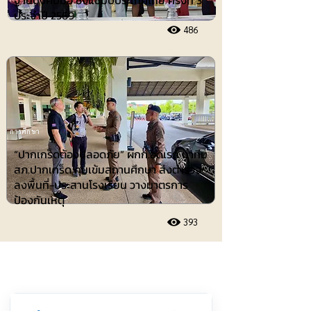
ฐานบังคับมือ ชิงแชมป์ประเทศไทย ครั้งที่ 3
ประจำปี 2569
486
การศึกษา
“ปากเกร็ดต้องปลอดภัย” ผกก.อดิเรก นำทีม
สภ.ปากเกร็ด คุมเข้มสถานศึกษา ส่งตำรวจ
ลงพื้นที่-ประสานโรงเรียน วางมาตรการ
ป้องกันเหตุ
393
ประชาสัมพันธ์