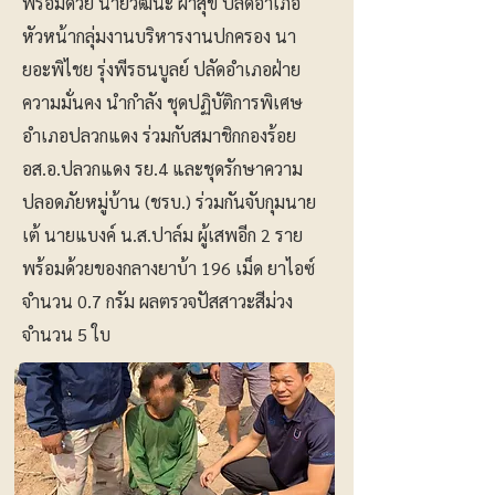
พร้อมด้วย นายวัฒนะ ผาสุข ปลัดอำเภอ
หัวหน้ากลุ่มงานบริหารงานปกครอง นา
ยอะพิไชย รุ่งพีรธนบูลย์ ปลัดอำเภอฝ่าย
ความมั่นคง นำกำลัง ชุดปฏิบัติการพิเศษ
อำเภอปลวกแดง ร่วมกับสมาชิกกองร้อย
อส.อ.ปลวกแดง รย.4 และชุดรักษาความ
ปลอดภัยหมู่บ้าน (ชรบ.) ร่วมกันจับกุมนาย
เต้ นายแบงค์ น.ส.ปาล์ม ผู้เสพอีก 2 ราย
พร้อมด้วยของกลางยาบ้า 196 เม็ด ยาไอซ์
จำนวน 0.7 กรัม ผลตรวจปัสสาวะสีม่วง
จำนวน 5 ใบ