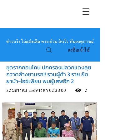
หมอข่าว
ข่าวจริง ไม่แต่งเติม ครบถ้วน ฉับไว ทันเหตุการณ์
ลงชื่อเข้าใช้
ขุดรากถอนโคน ปกครองปลวกแดงลุย
กวาดล้างยานรก!! รวบผู้ค้า 3 ราย ยึด
ยาบ้า-ไอซ์เพียบ พบผู้เสพอีก 2
22 มกราคม 2569 เวลา 02:38:00
2