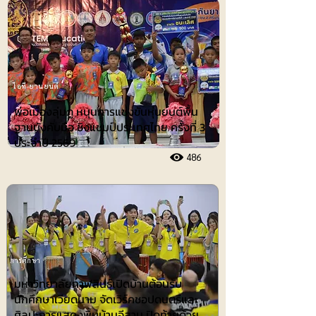
ไอที-ยานยนต์
พ่อเมืองลุ่มภู หนุนการแข่งขันหุ่นยนต์พื้น
ฐานบังคับมือ ชิงแชมป์ประเทศไทย ครั้งที่ 3
ประจำปี 2569
486
การศึกษา
มหาวิทยาลัยกาฬสินธุ์เปิดบ้านต้อนรับ
นักศึกษาเวียดนาม จัดเวิร์คชอปดนตรีและ
ศิลปะการแสดงพื้นบ้านอีสาน ปิดท้ายด้วย