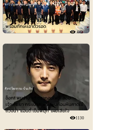
ข่าวประชาสัมพันธ์
สมุทรสงคราม ยกระดับความปลอดภัยทาง
ทะเล ฝึกคนประจำเรือปฐมพยาบาล-CPR
พร้อมทักษะเอาตัวรอด
442
ศิลปวัฒธรรม-บันเทิง
ช็อก!! พบร่าง 'เต้ ดรากอนไฟว์' ลอย
เจ้าพระยา กระเป๋าสะพายพบก้อนหินคาดใช้
ถ่วงน้ำ 'แอนดี้ เข็มพิมุก' เผยเสียใจ
1130