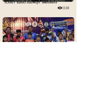
ถ่วงน้ำ 'แอนดี้ เข็มพิมุก' เผยเสียใจ
1130
ไอที-ยานยนต์
พ่อเมืองลุ่มภู หนุนการแข่งขันหุ่นยนต์พื้น
ฐานบังคับมือ ชิงแชมป์ประเทศไทย ครั้งที่ 3
ประจำปี 2569
486
การศึกษา