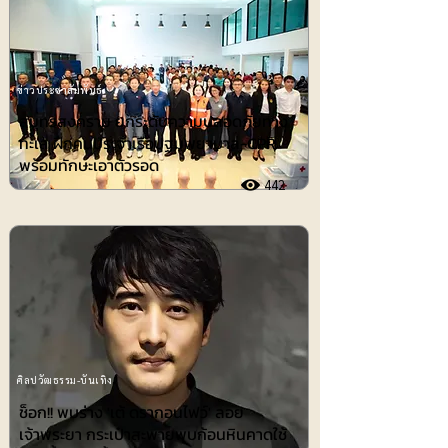
ข่าวประชาสัมพันธ์
สมุทรสงคราม ยกระดับความปลอดภัยทาง
ทะเล ฝึกคนประจำเรือปฐมพยาบาล-CPR
พร้อมทักษะเอาตัวรอด
442
ศิลปวัฒธรรม-บันเทิง
ช็อก!! พบร่าง 'เต้ ดรากอนไฟว์' ลอย
เจ้าพระยา กระเป๋าสะพายพบก้อนหินคาดใช้