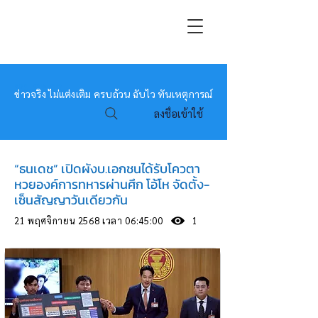
หมอข่าว
ข่าวจริง ไม่แต่งเติม ครบถ้วน ฉับไว ทันเหตุการณ์
ลงชื่อเข้าใช้
“ธนเดช” เปิดผังบ.เอกชนได้รับโควตา
หวยองค์การทหารผ่านศึก โอ้โห จัดตั้ง-
เซ็นสัญญาวันเดียวกัน
21 พฤศจิกายน 2568 เวลา 06:45:00
1