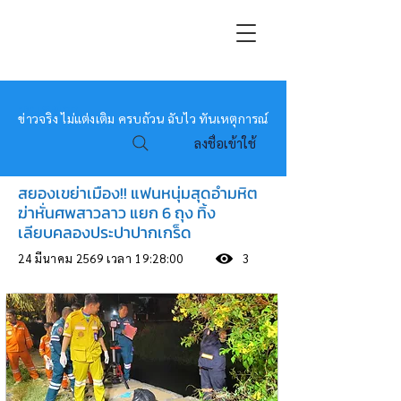
หมอข่าว
ข่าวจริง ไม่แต่งเติม ครบถ้วน ฉับไว ทันเหตุการณ์
ลงชื่อเข้าใช้
สยองเขย่าเมือง!! แฟนหนุ่มสุดอำมหิต
ฆ่าหั่นศพสาวลาว แยก 6 ถุง ทิ้ง
เลียบคลองประปาปากเกร็ด
24 มีนาคม 2569 เวลา 19:28:00
3