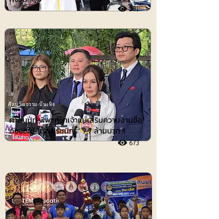
381
ศิลปวัฒธรรม-บันเทิง
ศาลนนท์ พิพากษาเจ้าแม่เสริมความงามชื่อ
ดังชดใช้ ”ต้อม รัชนีกร“ 7.7 ล้านบาท !!
673