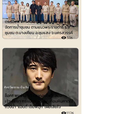
ข่าวประชาสัมพันธ์
ดร.รอยล จิตรดอน เปิดพิพิธภัณฑ์ธรรมชาติ
จัดการน้ำชุมชน ตามแนวพระราชดำริ ร.9
ชุมชน ต.บางเคียน อ.ชุมแสง จ.นครสวรรค์
506
ศิลปวัฒธรรม-บันเทิง
ช็อก!! พบร่าง 'เต้ ดรากอนไฟว์' ลอย
เจ้าพระยา กระเป๋าสะพายพบก้อนหินคาดใช้
ถ่วงน้ำ 'แอนดี้ เข็มพิมุก' เผยเสียใจ
1126