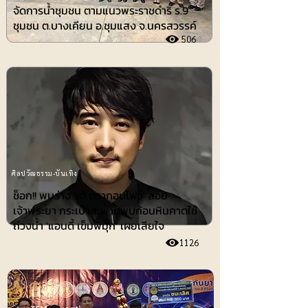
จัดการน้ำชุมชน ตามแนวพระราชดำริ ร.9
ชุมชน ต.บางเคียน อ.ชุมแสง จ.นครสวรรค์
506
ศิลปวัฒธรรม-บันเทิง
ช็อก!! พบร่าง 'เต้ ดรากอนไฟว์' ลอย
เจ้าพระยา กระเป๋าสะพายพบก้อนหินคาดใช้
ถ่วงน้ำ 'แอนดี้ เข็มพิมุก' เผยเสียใจ
1126