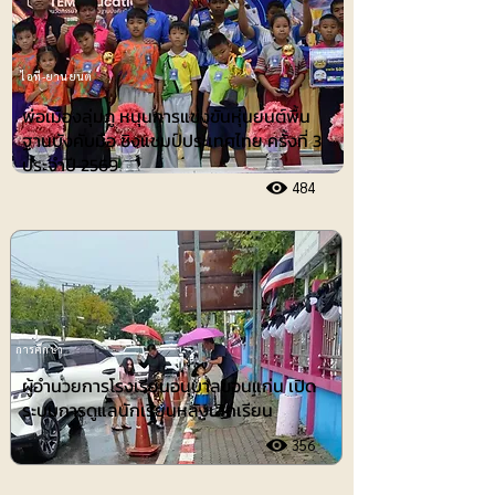
ไอที-ยานยนต์
พ่อเมืองลุ่มภู หนุนการแข่งขันหุ่นยนต์พื้น
ฐานบังคับมือ ชิงแชมป์ประเทศไทย ครั้งที่ 3
ประจำปี 2569
484
การศึกษา
ผู้อำนวยการโรงเรียนอนุบาลขอนแก่น เปิด
ระบบการดูแลนักเรียนหลังเลิกเรียน
356