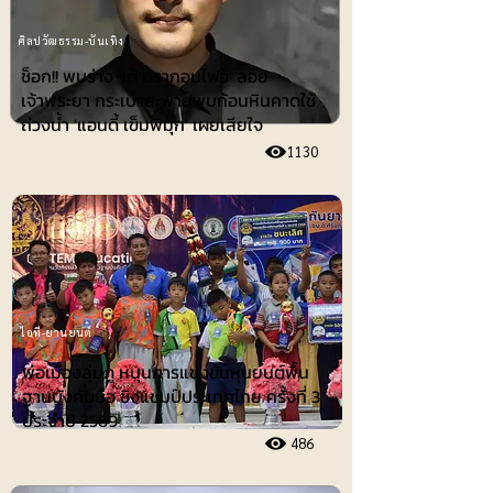
ศิลปวัฒธรรม-บันเทิง
ช็อก!! พบร่าง 'เต้ ดรากอนไฟว์' ลอย
เจ้าพระยา กระเป๋าสะพายพบก้อนหินคาดใช้
ถ่วงน้ำ 'แอนดี้ เข็มพิมุก' เผยเสียใจ
1130
ไอที-ยานยนต์
พ่อเมืองลุ่มภู หนุนการแข่งขันหุ่นยนต์พื้น
ฐานบังคับมือ ชิงแชมป์ประเทศไทย ครั้งที่ 3
ประจำปี 2569
486