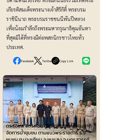
บิดาแห่งมวยไทย พร้อมกันนี้ยังร่วมเทิดพระ
เกียรติสมเด็จพระนางเจ้าสิริกิติ์ พระบรม
ราชินีนาถ พระบรมราชชนนีพันปีหลวง
เพื่อน้อมรำลึกถึงพระมหากรุณาธิคุณอันหา
ที่สุดมิได้ที่ทรงมีต่อพสกนิกรชาวไทยทั่ว
ประเทศ.
Facebook
Twitter
Copy Link
ข่าวประชาสัมพันธ์
ดร.รอยล จิตรดอน เปิดพิพิธภัณฑ์ธรรมชาติ
จัดการน้ำชุมชน ตามแนวพระราชดำริ ร.9
ชุมชน ต.บางเคียน อ.ชุมแสง จ.นครสวรรค์