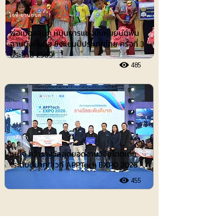
ไอที-ยานยนต์
พ่อเมืองลุ่มภู หนุนการแข่งขันหุ่นยนต์พื้น
ฐานบังคับมือ ชิงแชมป์ประเทศไทย ครั้งที่ 3
ประจำปี 2569
485
การศึกษา
แม่โจ้ คว้ารางวัลสุดยอดงานวิจัยโดดเด่น
“ระดับดีมาก” เวที APPTech EXPO 2026
455