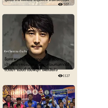
507
ศิลปวัฒธรรม-บันเทิง
ช็อก!! พบร่าง 'เต้ ดรากอนไฟว์' ลอย
เจ้าพระยา กระเป๋าสะพายพบก้อนหินคาดใช้
ถ่วงน้ำ 'แอนดี้ เข็มพิมุก' เผยเสียใจ
1127