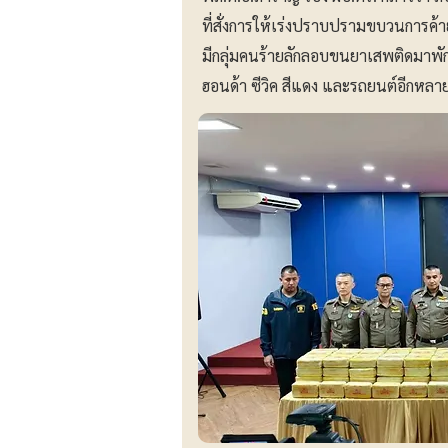
ที่สั่งการให้เร่งปราบปรามขบวนการค้า
มีกลุ่มคนร้ายลักลอบขนยาเสพติดมาพักไว้
ฮอนด้า ซีวิค สีแดง และรถยนต์อีกหลายค