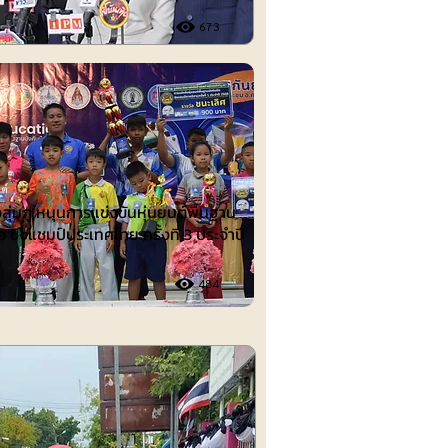
673
ต์
งลุ่มภู หนุนการแข่งขันหุ่นยนต์พื้นฐาน
อ ชิงแชมป์ประเทศไทย ครั้งที่ 3 ประจำปี
484