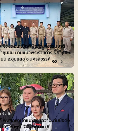
มพันธ์
 จิตรดอน เปิดพิพิธภัณฑ์ธรรมชาติ
้ำชุมชน ตามแนวพระราชดำริ ร.9 ชุมชน
ียน อ.ชุมแสง จ.นครสวรรค์
8
-บันเทิง
 พิพากษาเจ้าแม่เสริมความงามชื่อดัง
้อม รัชนีกร“ 7.7 ล้านบาท !!