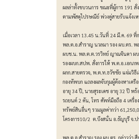
ผลล่าทั้งขบวนการ ขณะที่ผู้การ 191 สั
ตามพัสดุไปรษณีย์ พ่วงคู่สายรับแจ้งเ
​เมื่อเวลา 13.45 น.วันที่ 24 มี.ค. 6
พล.ต.อ.สำราญ นวลมา รอง ผบ.ตร. พล.
ผบช.น. พล.ต.ต.วรวิทย์ ญาณจินดา ผบ
รองผบก.สปพ. สั่งการให้ พ.ต.อ.เอกภพ
ผกก.สายตรวจ, พ.ต.ท.ธวัชชัย แจ่มวิธ
กองทัพบก แถลงผลจับกุมผู้ต้องหาเครือ
อายุ 34 ปี, นายสุระเดช อายุ 32 ปี พ
รถยนต์ 2 คัน, โทร ศัพท์มือถือ 4 เคร
ทรัพย์สินอื่นๆ รวมมูลค่ากว่า 61,250,
โครงการ10/2 ต.บึงสนั่น อ.ธัญบุรี จ.ป
​พล.ต.อ.สำราญ รอง ผบ.ตร. กล่าวว่า สืบ