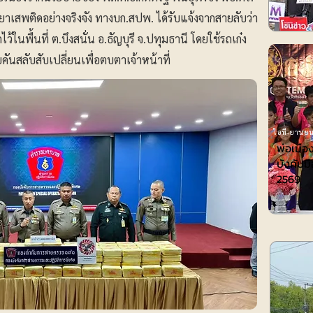
ยาเสพติดอย่างจริงจัง ทางบก.สปพ. ได้รับแจ้งจากสายลับว่า
ในพื้นที่ ต.บึงสนั่น อ.ธัญบุรี จ.ปทุมธานี โดยใช้รถเก๋ง
ันสลับสับเปลี่ยนเพื่อตบตาเจ้าหน้าที่
ไอที-ยานยน
พ่อเมือ
บังคับมื
2569