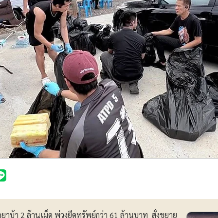
ดยาบ้า 2 ล้านเม็ด พ่วงยึดทรัพย์กว่า 61 ล้านบาท สั่งขยาย