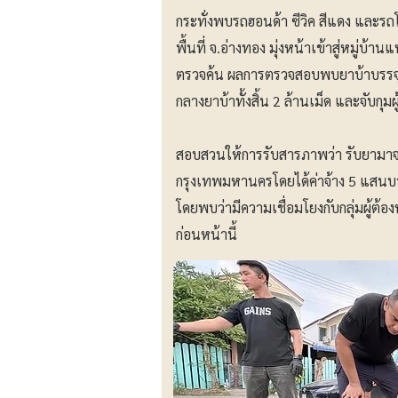
กระทั่งพบรถฮอนด้า ซีวิค สีแดง และรถ
พื้นที่ จ.อ่างทอง มุ่งหน้าเข้าสู่หมู่บ้า
ตรวจค้น ผลการตรวจสอบพบยาบ้าบรรจุอ
กลางยาบ้าทั้งสิ้น 2 ล้านเม็ด และจับกุมผ
สอบสวนให้การรับสารภาพว่า รับยามาจา
กรุงเทพมหานครโดยได้ค่าจ้าง 5 แสนบา
โดยพบว่ามีความเชื่อมโยงกับกลุ่มผู้ต้อ
ก่อนหน้านี้