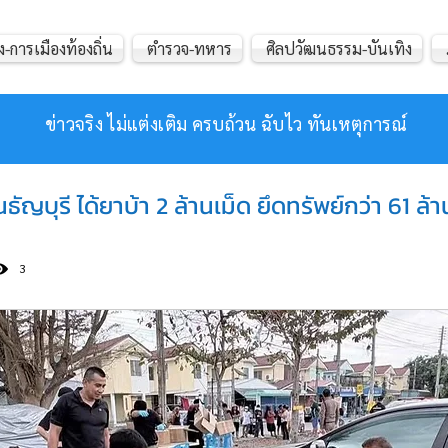
ง-การเมืองท้องถิ่น
ตำรวจ-ทหาร
ศิลปวัฒนธรรม-บันเทิง
ข่าวจริง ไม่แต่งเติม ครบถ้วน ฉับไว ทันเหตุการณ์
ัญบุรี ได้ยาบ้า 2 ล้านเม็ด ยึดทรัพย์กว่า 61 ล
3