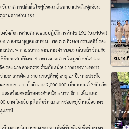
่งเข้มมาตการสกัดกั้นใช้สุนัขดมกลิ่นหายาเสพติดซุกซ่อน
หตุผ่านสายด่วน 191
9 ที่กองบังคับการสายตรวจและปฏิบัติการพิเศษ 191 (บก.สปพ.)
ข่าวประชาสั
ต.ท.สยาม บุญสม ผบช.น. พล.ต.ต.ธีรเดช ธรรมสุธีร์ รอง
ดร.รอยล
ก.สปพ. พ.ต.อ.ธนากร อ่อนทองคำ พ.ต.อ.เด่นหล้า รัตนกิจ
จัดการน
ต.บางเค
 ลิขิตธนสมบัติผกก.สายตรวจ พ.ต.ท.ไพบูลย์ สอโส รอง
ีเลิศ รอง ผกก.สายตรวจ ร่วมกับหน่วยข่าวกรองทางทหาร
ข่ายยาเสพติด 3 ราย นายปูสิทธุ์ อายุ 27 ปี, นายประกิจ
ร้อมของกลาง ยาบ้าจำนวน 2,000,000 เม็ด รถยนต์ 2 คัน ยึด
ื่อง และสร้อยคอคล้ายทองคำหนัก 5 บาท อีก 1 เส้น และ
000 บาท โดยจับกุมได้ที่บริเวณกลางซอยหมู่บ้านเอื้ออาทร
ทุมธานี
ศิลปวัฒธรรม
ศาลนนท์
ชดใช้ ”ต
เนื่องจากนโยบายของ พล.ต.อ.กิตติ์รัฐ พันธุ์เพ็ชร์ ผบ.ตร.