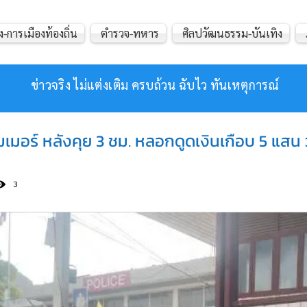
ง-การเมืองท้องถิ่น
ตำรวจ-ทหาร
ศิลปวัฒนธรรม-บันเทิง
ข่าวจริง ไม่แต่งเติม ครบถ้วน ฉับไว ทันเหตุการณ์
มเมอร์ หลังคุย 3 ชม. หลอกดูดเงินเกือบ 5 แสน 
3