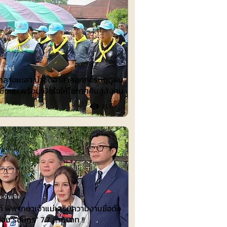
มพันธ์
ำกลางยะลา นำจิตอาสาลอกท่อรับฤดูฝน
ชื่นชม พร้อมเปิดใจให้โอกาศคืนสู่สังคม
311
-บันเทิง
 พิพากษาเจ้าแม่เสริมความงามชื่อดัง
้อม รัชนีกร“ 7.7 ล้านบาท !!