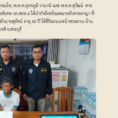
รรณโท, พ.ต.ท.ยุทธภูมิ วาแวนิ และ พ.ต.ต.สุวัฒน์ สาย
มือพิเศษ บก.สอท.4 ได้นำกำลังพร้อมหมายจับศาลอาญา ที่
ัวนายสุทัศน์ อายุ 40 ปี ได้ที่ริมถนนหน้าพระลาน-บ้าน
ติ จ.สระบุรี