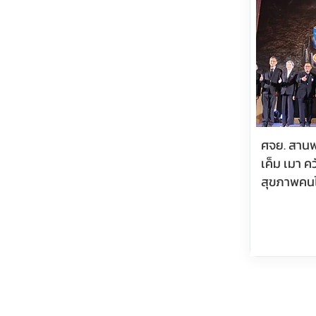
ศจย. สานพ
เค็ม เมา คว
สุขภาพคน