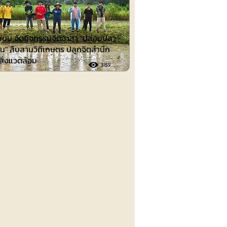
นม จัดกิจกรรมจิตอาสา "ปล่อยปลา–
น" สืบสานวิถีเกษตร ปลูกจิตสำนึก
์สิ่งแวดล้อม
389