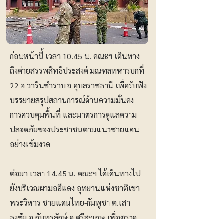
ก่อนหน้านี้ เวลา 10.45 น. คณะฯ เดินทาง
ถึงค่ายสรรพสิทธิประสงค์ มณฑลทหารบกที่
22 อ.วารินชำราบ จ.อุบลราชธานี เพื่อรับฟัง
บรรยายสรุปสถานการณ์ด้านความมั่นคง
การควบคุมพื้นที่ และมาตรการดูแลความ
ปลอดภัยของประชาชนตามแนวชายแดน
อย่างเข้มงวด
ต่อมา เวลา 14.45 น. คณะฯ ได้เดินทางไป
ยังบริเวณผามออีแดง อุทยานแห่งชาติเขา
พระวิหาร ชายแดนไทย-กัมพูชา ต.เสา
ธงชัย อ.กันทรลักษ์ จ.ศรีสะเกษ เพื่อตรวจ