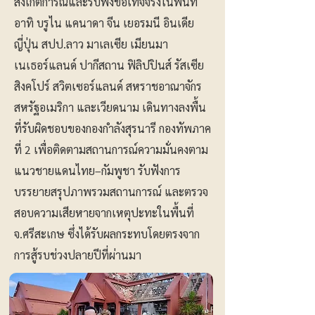
สังเกตการณ์และรับฟังข้อเท็จจริงในพื้นที่
อาทิ บรูไน แคนาดา จีน เยอรมนี อินเดีย
ญี่ปุ่น สปป.ลาว มาเลเซีย เมียนมา
เนเธอร์แลนด์ ปากีสถาน ฟิลิปปินส์ รัสเซีย
สิงคโปร์ สวิตเซอร์แลนด์ สหราชอาณาจักร
สหรัฐอเมริกา และเวียดนาม เดินทางลงพื้น
ที่รับผิดชอบของกองกำลังสุรนารี กองทัพภาค
ที่ 2 เพื่อติดตามสถานการณ์ความมั่นคงตาม
แนวชายแดนไทย–กัมพูชา รับฟังการ
บรรยายสรุปภาพรวมสถานการณ์ และตรวจ
สอบความเสียหายจากเหตุปะทะในพื้นที่
จ.ศรีสะเกษ ซึ่งได้รับผลกระทบโดยตรงจาก
การสู้รบช่วงปลายปีที่ผ่านมา