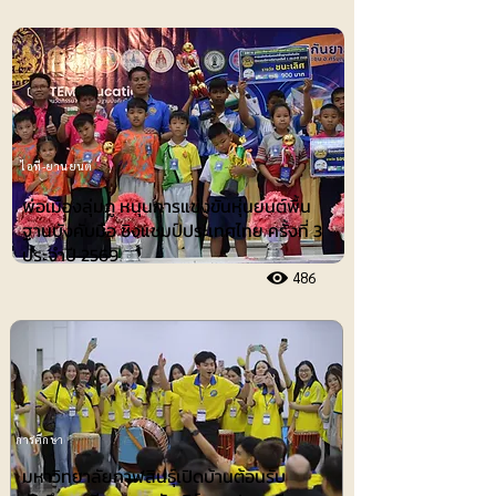
ไอที-ยานยนต์
พ่อเมืองลุ่มภู หนุนการแข่งขันหุ่นยนต์พื้น
ฐานบังคับมือ ชิงแชมป์ประเทศไทย ครั้งที่ 3
ประจำปี 2569
486
การศึกษา
มหาวิทยาลัยกาฬสินธุ์เปิดบ้านต้อนรับ