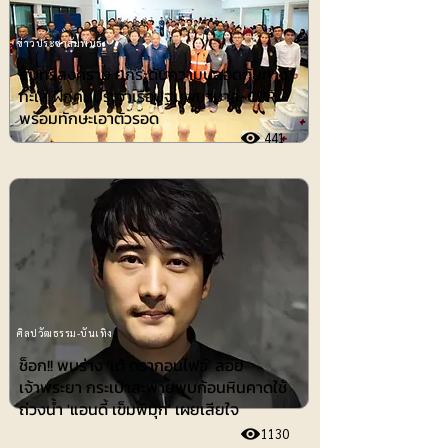
ข่าวประชาสัมพันธ์
สมุทรสงคราม ยกระดับความปลอดภัยทาง
ทะเล ฝึกคนประจำเรือปฐมพยาบาล-CPR
พร้อมทักษะเอาตัวรอด
441
ศิลปวัฒธรรม-บันเทิง
ช็อก!! พบร่าง 'เต้ ดรากอนไฟว์' ลอย
เจ้าพระยา กระเป๋าสะพายพบก้อนหินคาดใช้
ถ่วงน้ำ 'แอนดี้ เข็มพิมุก' เผยเสียใจ
1130