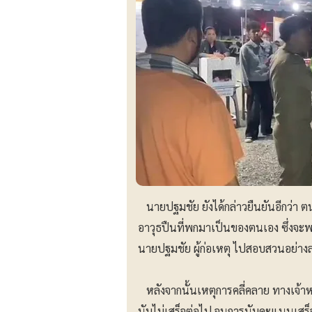
นายปฐมชัย ยังได้กล่าวยืนยันอีกว่า ต
อาวุธปืนที่พกมาเป็นของตนเอง ซึ่งจะพกเป
นายปฐมชัย ผู้ก่อเหตุ ไปสอบสวนอย่า
หลังจากนั้นเหตุการคลี่คลาย ทางเจ้าหน
นับไม่เสร็จต่อไป จนการนับคะแนนเสร็จส