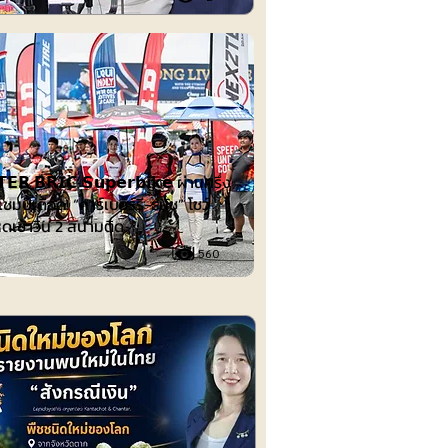
ต์
𝗘𝗥 𝗕𝗥𝗜𝗖 𝗦𝘂𝗽𝗲𝗿𝗯𝗶𝗸𝗲 ผ่านครึ่ง
ชมป์เดือด! “คาร์เบอร์รี-ธนัช” โชว์
ดเข้าวิน 2 สนามติด
560