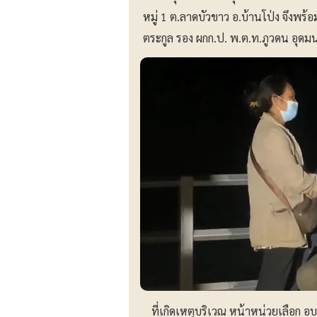
หมู่ 1 ต.ลาดบัวขาว อ.บ้านโป่ง จึงพร้
ตระกูล รอง ผกก.ป. พ.ต.ท.ภูวดน อุด
ที่เกิดเหตุบริเวณ หน้าหน่วยเลือก อบต. 