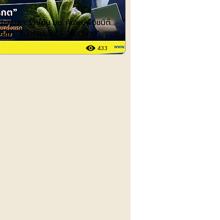
ย ม.อุบลฯ ร่วมกับ มข. ค้นพบพืชชนิด
โลก “สังกรณีเงิน” - “ช่อมรกต”
433