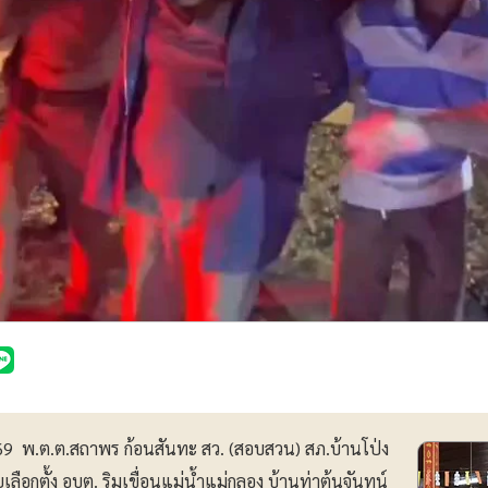
2569 พ.ต.ต.สถาพร ก้อนสันทะ สว. (สอบสวน) สภ.บ้านโป่ง
ยเลือกตั้ง อบต. ริมเขื่อนแม่น้ำแม่กลอง บ้านท่าต้นจันทน์