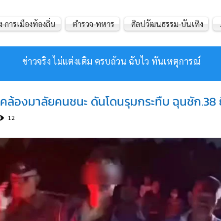
ง-การเมืองท้องถิ่น
ตำรวจ-ทหาร
ศิลปวัฒนธรรม-บันเทิง
ข่าวจริง ไม่แต่งเติม ครบถ้วน ฉับไว ทันเหตุการณ์
ลุงคล้องมาลัยคนชนะ ดันโดนรุมกระทืบ ฉุนชัก.3
12