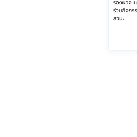
รองผวจ.แม
ร่วมกิจกรร
สวนะ