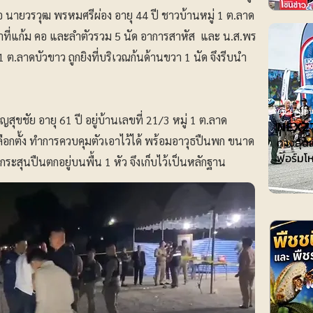
 นายวรวุฒ พรหมศรีผ่อง อายุ 44 ปี ชาวบ้านหมู่ 1 ต.ลาด
ข้าที่แก้ม คอ และลำตัวรวม 5 นัด อาการสาหัส และ น.ส.พร
1 ต.ลาดบัวขาว ถูกยิงที่บริเวณก้นด้านขวา 1 นัด จึงรีบนำ
ไอที-ยานยน
ุขชัย อายุ 61 ปี อยู่บ้านเลขที่ 21/3 หมู่ 1 ต.ลาด
𝗡𝗘𝗫𝗭
เลือกตั้ง ทำการควบคุมตัวเอาไว้ได้ พร้อมอาวุธปืนพก ขนาด
ทางลุ้นแ
ฟอร์มโห
ระสุนปืนตกอยู่บนพื้น 1 หัว จึงเก็บไว้เป็นหลักฐาน