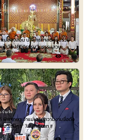
มพันธ์
.แม่ฮ่องสอน นำพุทธศาสนิกชนร่วม
เข้าวัดปฏิบัติธรรมวันธรรมสวนะ
302
-บันเทิง
 พิพากษาเจ้าแม่เสริมความงามชื่อดัง
้อม รัชนีกร“ 7.7 ล้านบาท !!
2