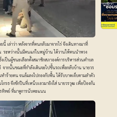
การศึกษา
นักวิจั
ใหม่ของ
เล่าว่า หลังจากที่ตนกลับมาจากไร่ จึงเดินทางมาที่
นน ระหว่างนั้นมีคนแก่ในหมู่บ้าน ได้วานให้ตนนำพวง
ซึ่งเป็นผู้ชนะเลือกตั้งสมาชิกสภาองค์การบริหารส่วนตำบล
จากนั้นขณะที่กำลังเดินจะไปขึ้นรถเพื่อกลับบ้าน นายวร
ุมทำร้ายตน จนล้มลงไปกองกับพื้น ได้รับบาดเจ็บตามลำตัว
รธ จึงชักปืนที่เหน็บเอวมายิงใส่ นายวรวุฒ เพื่อป้องกัน
รทิพย์ ที่มาดูการนับคะแนน