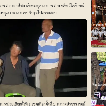
อม พ.ต.อ.กอบโชค เล็กตระกูล ผกก. พ.ต.ท.ชลิต วิไลลักษณ์
มนพคุณ รอง ผกก.สส. รีบรุดไปตรวจสอบ
ข่าวประชาสั
รองผวจ
กิจกรรม
ศิลปวัฒธรรม
ศาลนนท์
ชดใช้ ”ต
หน่วยเลือกตั้งที่ 1 เขตเลือกตั้งที่ 1 ต.ลาดบัวขาว พบผู้