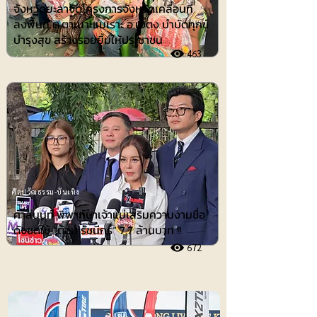
จังหวัดยะลาจัดโครงการจังหวัดเคลื่อนที่
ลงพื้นที่ ต.ตาเนาะแมเราะ อ.เบตง บำบัดทุกข์
บำรุงสุข สร้างรอยยิ้มให้ประชาชน
463
ศิลปวัฒธรรม-บันเทิง
ศาลนนท์ พิพากษาเจ้าแม่เสริมความงามชื่อ
ดังชดใช้ ”ต้อม รัชนีกร“ 7.7 ล้านบาท !!
672