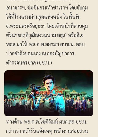
อนาจารฯ, ข่มขืนกระทำชำเราฯ โดยจับกุม
ได้ที่โรงแรมม่านรูดแห่งหนึ่ง ในพื้นที่
จ.พระนครศรีอยุธยา โดยเจ้าหน้าที่ควบคุม
ตัวนายกฤติวุฒิ(สงวนนาม สกุล) หรือดีเจ
พอล มาให้ พล.ต.ท.สยามฯ ผบช.น. สอบ
ปากคำด้วยตนเอง ณ กองบัญชาการ
ตำรวจนครบาล (บช.น.)
ทางด้าน พล.ต.ต.โชติวัฒน์ ผบก.สส.บช.น.
กล่าวว่า หลังรับแจ้งเหตุ พนักงานสอบสวน