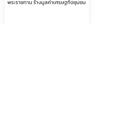
พระราชทาน ร้างมูลค่าเศรษฐกิจชุมชน
อ่านต่อ
6 สิงหาคม 2569 เวลา 05:25:00
302
รองผวจ.แม่ฮ่องสอน นำพุทธศาสนิกชน