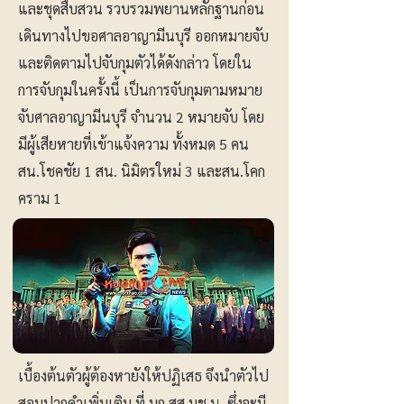
และชุดสืบสวน รวบรวมพยานหลักฐานก่อน
เดินทางไปขอศาลอาญามีนบุรี ออกหมายจับ
และติดตามไปจับกุมตัวได้ดังกล่าว โดยใน
การจับกุมในครั้งนี้ เป็นการจับกุมตามหมาย
จับศาลอาญามีนบุรี จำนวน 2 หมายจับ โดย
มีผู้เสียหายที่เข้าแจ้งความ ทั้งหมด 5 คน
สน.โชคชัย 1 สน. นิมิตรใหม่ 3 และสน.โคก
คราม 1
เบื้องต้นตัวผู้ต้องหายังให้ปฏิเสธ จึงนำตัวไป
สอบปากคำเพิ่มเติม ที่ บก.สส.บช.น. ซึ่งจะมี