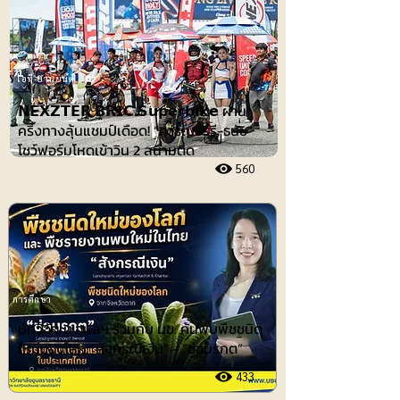
ไอที-ยานยนต์
𝗡𝗘𝗫𝗭𝗧𝗘𝗥 𝗕𝗥𝗜𝗖 𝗦𝘂𝗽𝗲𝗿𝗯𝗶𝗸𝗲 ผ่าน
ครึ่งทางลุ้นแชมป์เดือด! “คาร์เบอร์รี-ธนัช”
โชว์ฟอร์มโหดเข้าวิน 2 สนามติด
560
การศึกษา
นักวิจัย ม.อุบลฯ ร่วมกับ มข. ค้นพบพืชชนิด
ใหม่ของโลก “สังกรณีเงิน” - “ช่อมรกต”
433