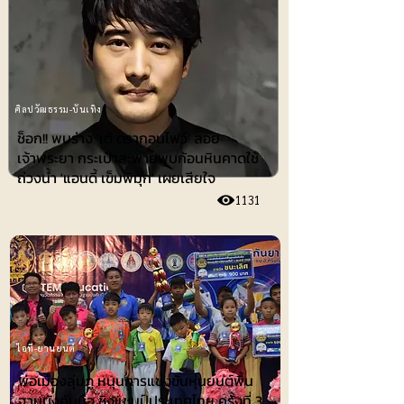
ศิลปวัฒธรรม-บันเทิง
ช็อก!! พบร่าง 'เต้ ดรากอนไฟว์' ลอย
เจ้าพระยา กระเป๋าสะพายพบก้อนหินคาดใช้
ถ่วงน้ำ 'แอนดี้ เข็มพิมุก' เผยเสียใจ
1131
ไอที-ยานยนต์
พ่อเมืองลุ่มภู หนุนการแข่งขันหุ่นยนต์พื้น
ฐานบังคับมือ ชิงแชมป์ประเทศไทย ครั้งที่ 3