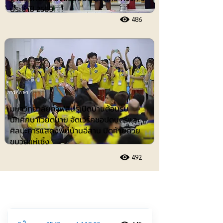
ประจำปี 2569
486
การศึกษา
มหาวิทยาลัยกาฬสินธุ์เปิดบ้านต้อนรับ
นักศึกษาเวียดนาม จัดเวิร์คชอปดนตรีและ
ศิลปะการแสดงพื้นบ้านอีสาน ปิดท้ายด้วย
ขบวนแห่เซิ้ง
492
ประชาสัมพันธ์