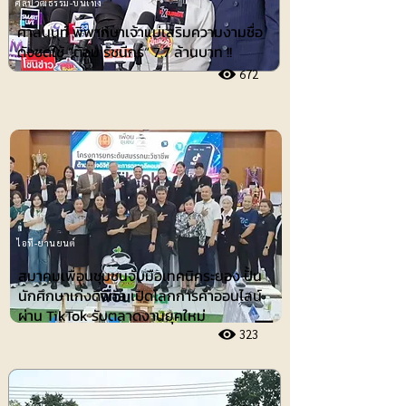
ศิลปวัฒธรรม-บันเทิง
ศาลนนท์ พิพากษาเจ้าแม่เสริมความงามชื่อ
ดังชดใช้ ”ต้อม รัชนีกร“ 7.7 ล้านบาท !!
672
ไอที-ยานยนต์
สมาคมเพื่อนชุมชนจับมือเทคนิคระยอง ปั้น
นักศึกษาเก่งดิจิทัล เปิดโลกการค้าออนไลน์
ผ่าน TikTok รับตลาดงานยุคใหม่
323