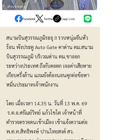
ตำรวจ-ทหาร
Facebook
Twitter
Copy Link
สนามบินสุวรรณภูมิระอุ !! รวบหนุ่มจีนหัว
ร้อน พังประตู Auto Gate คาด่าน ตม.สนาม
บินสุวรรณภูมิ บริเวณด่าน ตม.ขาออก
ระหว่างประเทศ ถึงกับคอตก เจอค่าเสียหาย
เกือบครึ่งล้าน แถมยังต้องนอนคุกต่อข้อหา
หมิ่นประมาทเจ้าพนักงาน
โดย เมื่อเวลา 14.35 น. วันที่ 13 พ.ค. 69
ร.ต.อ.ศรัณย์วิทย์ แก้วโขโต เจ้าหน้าที่
ตำรวจตรวจคนเข้าเมือง เข้าแจ้งความต่อ
พ.ต.ท.สิทธิพงษ์ ปานไทยสงค์ สว.