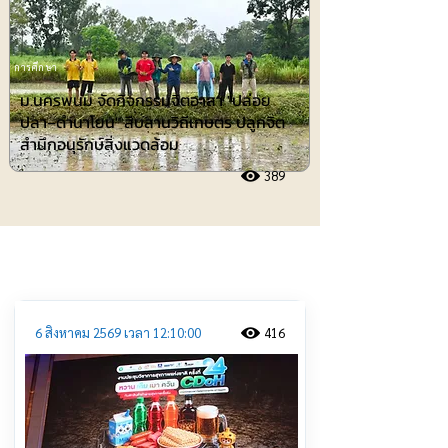
การศึกษา
ม.นครพนม จัดกิจกรรมจิตอาสา "ปล่อย
ปลา–ดำนาโยน" สืบสานวิถีเกษตร ปลูกจิต
สำนึกอนุรักษ์สิ่งแวดล้อม
389
ประชาสัมพันธ์
6 สิงหาคม 2569 เวลา 12:10:00
416