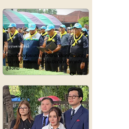
ข่าวประชาสัมพันธ์
เรือนจำกลางยะลา นำจิตอาสาลอกท่อรับฤดู
ฝน ชาวบ้านชื่นชม พร้อมเปิดใจให้โอกาศคืน
สู่สังคม
308