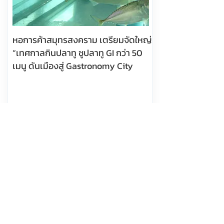
หอการค้าสมุทรสงคราม เตรียมจัดใหญ่
“เทศกาลกินปลาทู ชูปลาทู GI กว่า 50
เมนู ดันเมืองสู่ Gastronomy City
อ่านต่อ
8 สิงหาคม 2569 เวลา 10:18:00
534