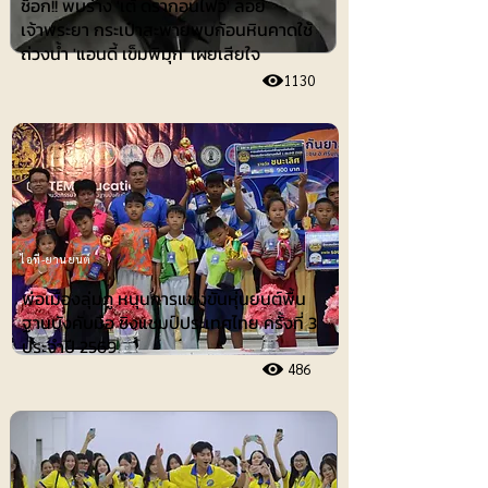
ช็อก!! พบร่าง 'เต้ ดรากอนไฟว์' ลอย
เจ้าพระยา กระเป๋าสะพายพบก้อนหินคาดใช้
ถ่วงน้ำ 'แอนดี้ เข็มพิมุก' เผยเสียใจ
1130
ไอที-ยานยนต์
พ่อเมืองลุ่มภู หนุนการแข่งขันหุ่นยนต์พื้น
ฐานบังคับมือ ชิงแชมป์ประเทศไทย ครั้งที่ 3
ประจำปี 2569
486