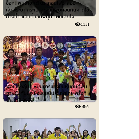
ช็อก!! พบร่าง 'เต้ ดรากอนไฟว์' ลอย
เจ้าพระยา กระเป๋าสะพายพบก้อนหินคาดใช้
ถ่วงน้ำ 'แอนดี้ เข็มพิมุก' เผยเสียใจ
1131
ไอที-ยานยนต์
พ่อเมืองลุ่มภู หนุนการแข่งขันหุ่นยนต์พื้น
ฐานบังคับมือ ชิงแชมป์ประเทศไทย ครั้งที่ 3
ประจำปี 2569
486