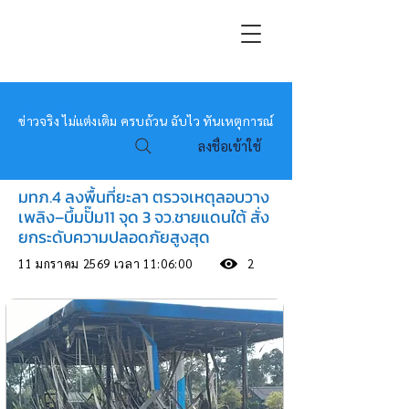
หมอข่าว
ข่าวจริง ไม่แต่งเติม ครบถ้วน ฉับไว ทันเหตุการณ์
ลงชื่อเข้าใช้
มทภ.4 ลงพื้นที่ยะลา ตรวจเหตุลอบวาง
เพลิง–บึ้มปั๊ม11 จุด 3 จว.ชายแดนใต้ สั่ง
ยกระดับความปลอดภัยสูงสุด
11 มกราคม 2569 เวลา 11:06:00
2