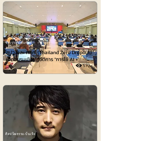
ข่าวประชาสัมพันธ์
สปว. และ กสศ. (Thailand Zero Dropout)
เปิดอบรมเชิงปฏิบัติการ "การใช้ AI +
570
ศิลปวัฒธรรม-บันเทิง