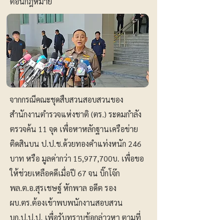
ตอนกฎหมาย
จากกรณีคณะชุดสืบสวนสอบสวนของ
สำนักงานตำรวจแห่งชาติ (ตร.) ระดมกำลัง
ตรวจค้น 11 จุด เพื่อหาหลักฐานเครือข่าย
ติดสินบน ป.ป.ช.ด้วยทองคำแท่งหนัก 246
บาท หรือ มูลค่ากว่า 15,977,700บ. เพื่อขอ
ให้ช่วยเหลือคดีเมื่อปี 67 จน บิ๊กโจ๊ก
พล.ต.อ.สุรเชษฐ์ หักพาล อดีต รอง
ผบ.ตร.ต้องเข้าพบพนักงานสอบสวน
บก.ป.ป.ป. เพื่อรับทราบข้อกล่าวหา ตามที่