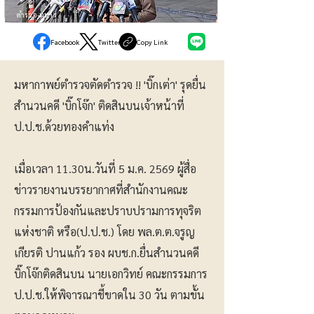
ตำรวจ-ทหาร
Facebook
Twitter
Copy Link
มหากาพย์ตำรวจตัดตำรวจ !! 'บิ๊กเต่า' รุดยื่น
สำนวนคดี 'บิ๊กโจ๊ก' ติดสินบนเจ้าหน้าที่
ป.ป.ช.ด้วยทองคำแท่ง
เมื่อเวลา 11.30น.วันที่ 5 ม.ค. 2569 ผู้สื่อ
ข่าวรายงานบรรยากาศที่สำนักงานคณะ
กรรมการป้องกันและปราบปรามการทุจริต
แห่งชาติ หรือ(ป.ป.ช.) โดย พล.ต.ต.จรูญ
เกียรติ ปานแก้ว รอง ผบช.ก.ยื่นสำนวนคดี
บิ๊กโจ๊กติดสินบน นายเอกวิทย์ คณะกรรมการ
ป.ป.ช.ให้พิจารณาชี้ขาดใน 30 วัน ตามขั้น