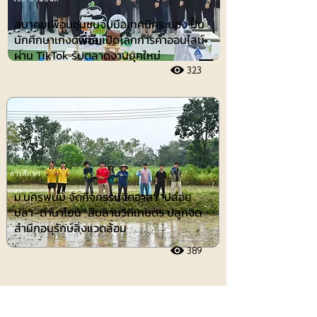
สมาคมเพื่อนชุมชนจับมือเทคนิคระยอง ปั้น
นักศึกษาเก่งดิจิทัล เปิดโลกการค้าออนไลน์
ผ่าน TikTok รับตลาดงานยุคใหม่
323
การศึกษา
ม.นครพนม จัดกิจกรรมจิตอาสา "ปล่อย
ปลา–ดำนาโยน" สืบสานวิถีเกษตร ปลูกจิต
สำนึกอนุรักษ์สิ่งแวดล้อม
389
ประชาสัมพันธ์