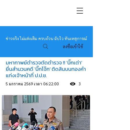
หมอข่าว
ข่าวจริง ไม่แต่งเติม ครบถ้วน ฉับไว ทันเหตุการณ์
ลงชื่อเข้าใช้
มหากาพย์ตำรวจตัดตำรวจ !! 'บิ๊กเต่า'
ยื่นสำนวนคดี 'บิ๊กโจ๊ก' ติดสินบนทองคำ
แท่งเจ้าหน้าที่ ป.ป.ช.
5 มกราคม 2569 เวลา 06:22:00
3