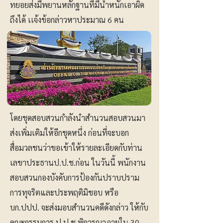
ทยอยส่งมีพยานหลักฐานที่มีน้ำหนักเอาผิด
ถึงได้ เเจ้งข้อกล่าวหาประมาณ 6 คน
โดยชุดสอบสวนกำลังนำสำนวนสอบสวนมา
ส่งเพิ่มเติมให้อีกชุดหนึ่ง ก่อนที่จะบอก
สื่อมวลชนว่าขอเข้าให้รายละเอียดกับท่าน
เลขาประธานป.ป.ช.ก่อน ในวันนี้ พนักงาน
สอบสวนกองบังคับการป้องกันปราบปราม
การทุจริตและประพฤติมิชอบ หรือ
บก.ปปป. จะส่งมอบสำนวนคดีดังกล่าว ให้กับ
คณะกรรมการ ป.ป.ช.พิจารณาภายใน 30