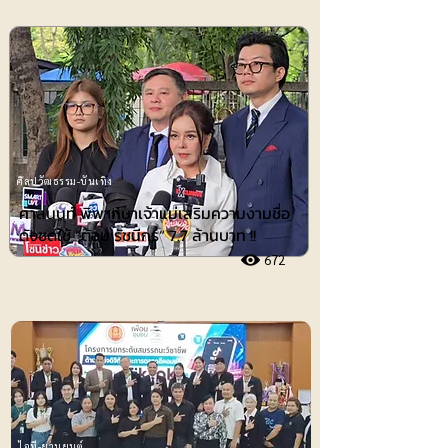
ศิลปวัฒธรรม-บันเทิง
ศาลนนท์ พิพากษาเจ้าแม่เสริมความงามชื่อ
ดังชดใช้ ”ต้อม รัชนีกร“ 7.7 ล้านบาท !!
672
ไอที-ยานยนต์