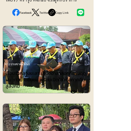
Facebook
Twitter
Copy Link
ข่าวประชาสัมพันธ์
เรือนจำกลางยะลา นำจิตอาสาลอกท่อรับฤดู
ฝน ชาวบ้านชื่นชม พร้อมเปิดใจให้โอกาศคืน
สู่สังคม
311