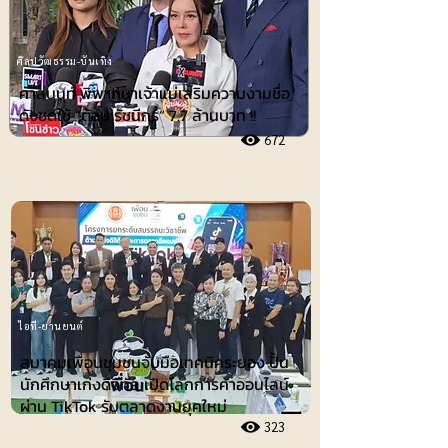
ศิลปวัฒธรรม-บันเทิง
ศาลนนท์ พิพากษาเจ้าแม่เสริมความงามชื่อ
ดังชดใช้ ”ต้อม รัชนีกร“ 7.7 ล้านบาท !!
672
ไอที-ยานยนต์
สมาคมเพื่อนชุมชนจับมือเทคนิคระยอง ปั้น
นักศึกษาเก่งดิจิทัล เปิดโลกการค้าออนไลน์
ผ่าน TikTok รับตลาดงานยุคใหม่
323