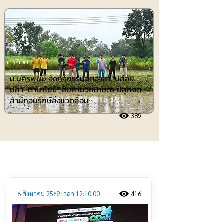
การศึกษา
ม.นครพนม จัดกิจกรรมจิตอาสา "ปล่อย
ปลา–ดำนาโยน" สืบสานวิถีเกษตร ปลูกจิต
สำนึกอนุรักษ์สิ่งแวดล้อม
389
ประชาสัมพันธ์
6 สิงหาคม 2569 เวลา 12:10:00
416