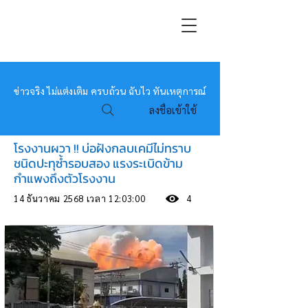
หมอข่าว
ข่าวจริง ไม่แต่งเติม ครบถ้วน ฉับไว ทันเหตุการณ์
ลงชื่อเข้าใช้
โรงงานผวา !! บ่อฝังกลบเคมีไม่ทราบ
ชนิดปะทุซ้ำรอบสอง แรงระเบิดข้าม
กำแพงถึงตัวโรงงาน
14 ธันวาคม 2568 เวลา 12:03:00
4