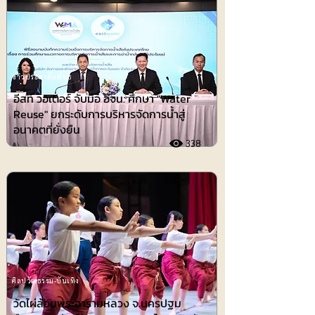
ข่าวประชาสัมพันธ์
อีสท์ วอเตอร์ จับมือ อจน. ศึกษา "Water
Reuse" ยกระดับการบริหารจัดการน้ำสู่
อนาคตที่ยั่งยืน
338
ศิลปวัฒธรรม-บันเทิง
วัดไผ่ล้อมพระอารามหลวง จ.นครปฐม