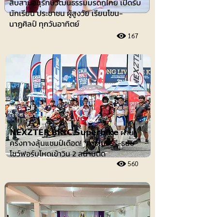
สืบสานอนุรักษ์วัฒนธรรมมรดกไทย เปิดรับ
นักเรียน ประชาชน ผู้สูงวัย เรียนโขน-
นาฏศิลป์ ทุกวันอาทิตย์
167
ไอที-ยานยนต์
𝗡𝗘𝗫𝗭𝗧𝗘𝗥 𝗕𝗥𝗜𝗖 𝗦𝘂𝗽𝗲𝗿𝗯𝗶𝗸𝗲 ผ่าน
ครึ่งทางลุ้นแชมป์เดือด! “คาร์เบอร์รี-ธนัช”
โชว์ฟอร์มโหดเข้าวิน 2 สนามติด
560