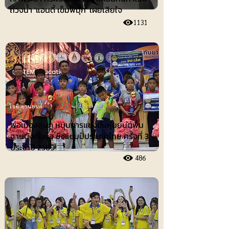
ถ่วงน้ำ 'แอนดี้ เข็มพิมุก' เผยเสียใจ
1131
ไอที-ยานยนต์
พ่อเมืองลุ่มภู หนุนการแข่งขันหุ่นยนต์พื้น
ฐานบังคับมือ ชิงแชมป์ประเทศไทย ครั้งที่ 3
ประจำปี 2569
486