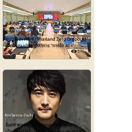
ข่าวประชาสัมพันธ์
สปว. และ กสศ. (Thailand Zero Dropout)
เปิดอบรมเชิงปฏิบัติการ "การใช้ AI +
570
ศิลปวัฒธรรม-บันเทิง
ช็อก!! พบร่าง 'เต้ ดรากอนไฟว์' ลอย
เจ้าพระยา กระเป๋าสะพายพบก้อนหินคาดใช้