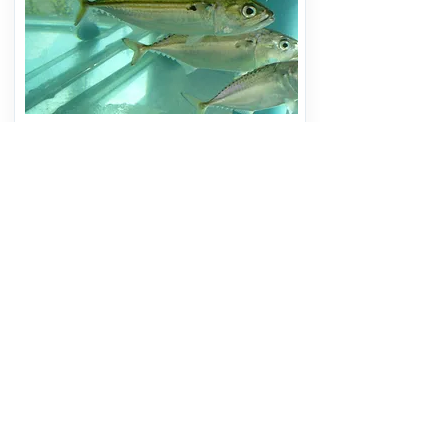
หอการค้าสมุทรสงคราม เตรียมจัดใหญ่
“เทศกาลกินปลาทู ชูปลาทู GI กว่า 50
เมนู ดันเมืองสู่ Gastronomy City
อ่านต่อ
8 สิงหาคม 2569 เวลา 10:18:00
534