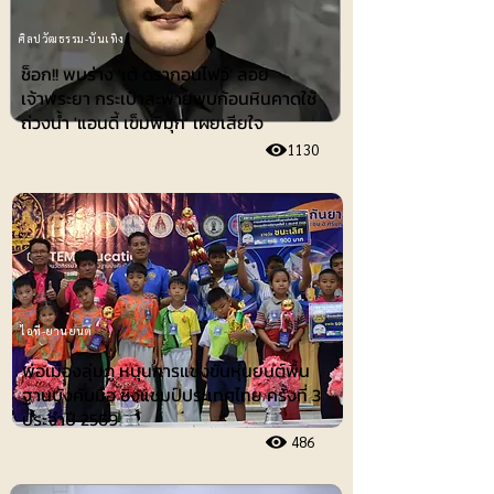
ศิลปวัฒธรรม-บันเทิง
ช็อก!! พบร่าง 'เต้ ดรากอนไฟว์' ลอย
เจ้าพระยา กระเป๋าสะพายพบก้อนหินคาดใช้
ถ่วงน้ำ 'แอนดี้ เข็มพิมุก' เผยเสียใจ
1130
ไอที-ยานยนต์
พ่อเมืองลุ่มภู หนุนการแข่งขันหุ่นยนต์พื้น
ฐานบังคับมือ ชิงแชมป์ประเทศไทย ครั้งที่ 3
ประจำปี 2569
486