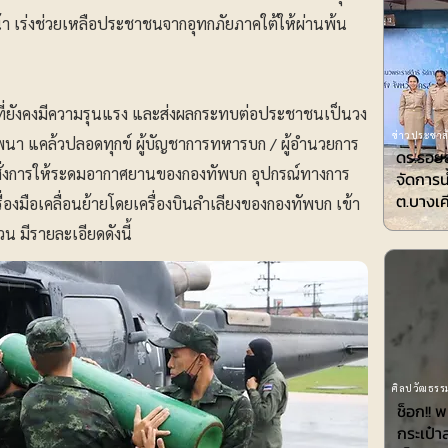
า เร่งช่วยเหลือประชาชนจากอุทกภัยภาคใต้ให้ผ่านพ้น
้ที่ยังคงมีความรุนแรง และส่งผลกระทบต่อประชาชนเป็นวง
ข่าวประชาสั
อก พนา แคล้วปลอดทุกข์ ผู้บัญชาการทหารบก / ผู้อำนวยการ
ดร.รอยล
สั่งการให้ระดมอากาศยานของกองทัพบก อุปกรณ์ทางการ
จัดการน
ต.บางเค
องมือเคลื่อนย้ายโดยเครื่องบินลำเลียงของกองทัพบก เข้า
น มีรายละเอียดดังนี้
ศิลปวัฒธรรม
ช็อก!! 
กระเป๋า