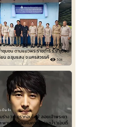
มพันธ์
 จิตรดอน เปิดพิพิธภัณฑ์ธรรมชาติ
้ำชุมชน ตามแนวพระราชดำริ ร.9 ชุมชน
ียน อ.ชุมแสง จ.นครสวรรค์
506
-บันเทิง
พบร่าง 'เต้ ดรากอนไฟว์' ลอยเจ้าพระยา
สะพายพบก้อนหินคาดใช้ถ่วงน้ำ 'แอนดี้