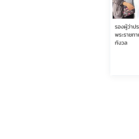
รองผู้ว่า
พระราชทา
กังวล