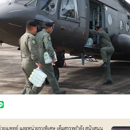
่วยแพทย์ และหน่วยรบพิเศษ เต็มสรรพกำลัง สนับสนุน