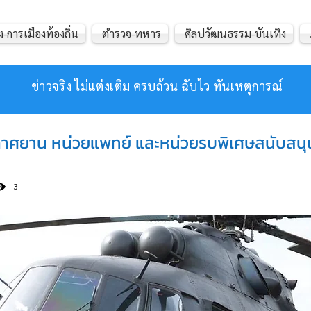
ง-การเมืองท้องถิ่น
ตำรวจ-ทหาร
ศิลปวัฒนธรรม-บันเทิง
ข่าวจริง ไม่แต่งเติม ครบถ้วน ฉับไว ทันเหตุการณ์
กาศยาน หน่วยแพทย์ และหน่วยรบพิเศษสนับสนุน
3