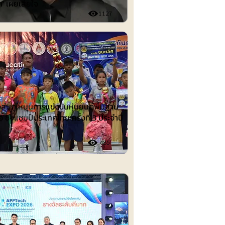
ก' เผยเสียใจ
1127
ต์
งลุ่มภู หนุนการแข่งขันหุ่นยนต์พื้นฐาน
อ ชิงแชมป์ประเทศไทย ครั้งที่ 3 ประจำปี
485