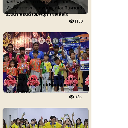
ช็อก!! พบร่าง 'เต้ ดรากอนไฟว์' ลอย
เจ้าพระยา กระเป๋าสะพายพบก้อนหินคาดใช้
ถ่วงน้ำ 'แอนดี้ เข็มพิมุก' เผยเสียใจ
1130
ไอที-ยานยนต์
พ่อเมืองลุ่มภู หนุนการแข่งขันหุ่นยนต์พื้น
ฐานบังคับมือ ชิงแชมป์ประเทศไทย ครั้งที่ 3
ประจำปี 2569
486