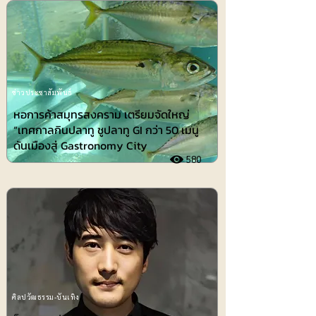
ข่าวประชาสัมพันธ์
หอการค้าสมุทรสงคราม เตรียมจัดใหญ่
“เทศกาลกินปลาทู ชูปลาทู GI กว่า 50 เมนู
ดันเมืองสู่ Gastronomy City
580
ศิลปวัฒธรรม-บันเทิง