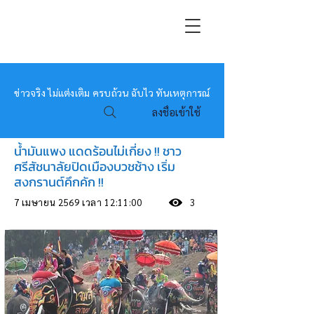
หมอข่าว
ข่าวจริง ไม่แต่งเติม ครบถ้วน ฉับไว ทันเหตุการณ์
ลงชื่อเข้าใช้
น้ำมันแพง แดดร้อนไม่เกี่ยง !! ชาว
ศรีสัชนาลัยปิดเมืองบวชช้าง เริ่ม
สงกรานต์คึกคัก !!
7 เมษายน 2569 เวลา 12:11:00
3