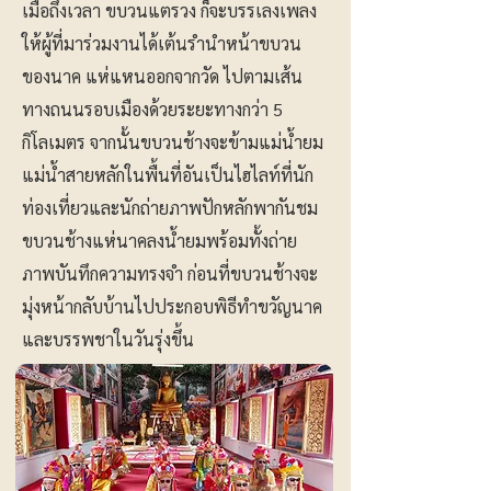
เมื่อถึงเวลา ขบวนแตรวง ก็จะบรรเลงเพลง
ให้ผู้ที่มาร่วมงานได้เต้นรำนำหน้าขบวน
ของนาค แห่แหนออกจากวัด ไปตามเส้น
ทางถนนรอบเมืองด้วยระยะทางกว่า 5
กิโลเมตร จากนั้นขบวนช้างจะข้ามแม่น้ำยม
แม่น้ำสายหลักในพื้นที่อันเป็นไฮไลท์ที่นัก
ท่องเที่ยวและนักถ่ายภาพปักหลักพากันชม
ขบวนช้างแห่นาคลงน้ำยมพร้อมทั้งถ่าย
ภาพบันทึกความทรงจำ ก่อนที่ขบวนช้างจะ
มุ่งหน้ากลับบ้านไปประกอบพิธีทำขวัญนาค
และบรรพชาในวันรุ่งขึ้น