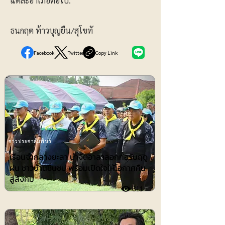
แต่ละอำเภอต่อไป.
ธนกฤต ท้าวบุญยืน/สุโขทั
Facebook
Twitter
Copy Link
ข่าวประชาสัมพันธ์
เรือนจำกลางยะลา นำจิตอาสาลอกท่อรับฤดู
ฝน ชาวบ้านชื่นชม พร้อมเปิดใจให้โอกาศคืน
สู่สังคม
311