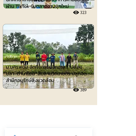
ผ่าน TikTok รับตลาดงานยุคใหม่
323
การศึกษา
ม.นครพนม จัดกิจกรรมจิตอาสา "ปล่อย
ปลา–ดำนาโยน" สืบสานวิถีเกษตร ปลูกจิต
สำนึกอนุรักษ์สิ่งแวดล้อม
389
ประชาสัมพันธ์